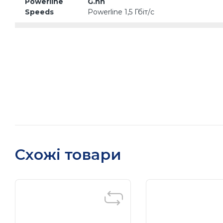
Powerline
G.hn
Speeds
Powerline 1,5 Гбіт/с
Будинки з 3-4 спальнями (2 шт.)
Технологія Mesh TP-Link
Додатковий транспортний канал Ethe
забезпечення безперебійного покри
Діапазон
Технологія Powerline
WiFi
Використовує електричну проводку в
Deco, зменшуючи вплив стін або інш
2 × дводіапазонні антени
Схожі товари
Кілька антен утворюють решітку для 
території
Середній
Дводіапазонний
Розподіліть пристрої на різні діапаз