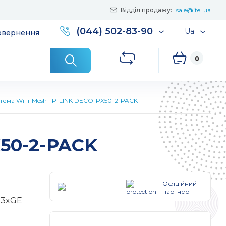
Відділ продажу:
sale@itel.ua
(044) 502-83-90
Ua
повернення
0
тема WiFi-Mesh TP-LINK DECO-PX50-2-PACK
X50-2-PACK
Офіційний
партнер
 3xGE