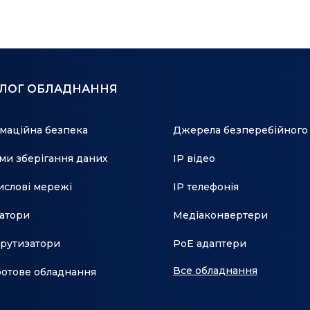
АЛОГ ОБЛАДНАННЯ
маційна безпека
Джерела безперебійного
ми зберігання даних
IP відео
слові мережі
IP телефонія
атори
Медіаконвертери
рутизатори
PoE адаптери
Все обладнання
отове обладнання