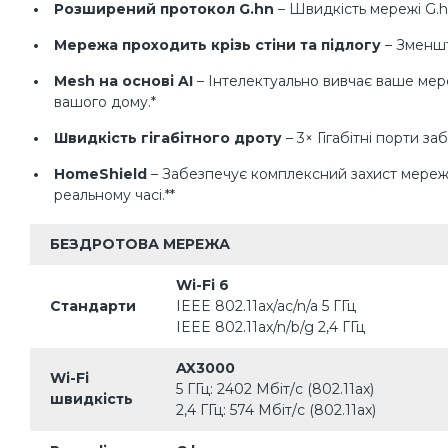
Розширений протокол G.hn
– Швидкість мережі G.hn
Мережа проходить крізь стіни та підлогу
– Зменшт
Mesh на основі AI
– Інтелектуально вивчає ваше мер
вашого дому.*
Швидкість гігабітного дроту
– 3× Гігабітні порти з
HomeShield
– Забезпечує комплексний захист мережі,
реальному часі.**
БЕЗДРОТОВА МЕРЕЖА
Wi-Fi 6
Стандарти
IEEE 802.11ax/ac/n/a 5 ГГц
IEEE 802.11ax/n/b/g 2,4 ГГц
AX3000
Wi-Fi
5 ГГц: 2402 Мбіт/с (802.11ax)
швидкість
2,4 ГГц: 574 Мбіт/с (802.11ax)