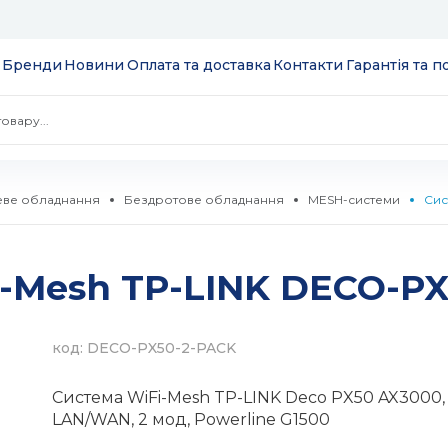
Бренди
Новини
Оплата та доставка
Контакти
Гарантія та 
ве обладнання
Бездротове обладнання
MESH-системи
Сис
 екрани
i-Mesh TP-LINK DECO-P
ції
S
 модулі вводу/
ів та додатків
код: DECO-PX50-2-PACK
 SSD 2.5''
екеровані
Система WiFi-Mesh TP-LINK Deco PX50 AX3000,
комутатори
LAN/WAN, 2 мод, Powerline G1500
 HDD 3.5''
WebSmart
тизатори
нтерфейсів