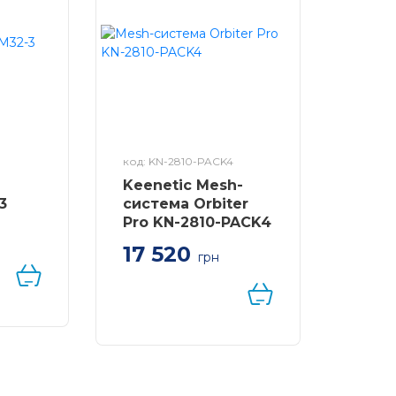
лієнтами MU-MIMO
єнтами WiFi 6
код: KN-2810-PACK4
Keenetic Mesh-
3
система Orbiter
Pro KN-2810-PACK4
17 520
ink
грн
O AI
Keenetic Orbiter Pro
i
KN-2810-PACK4 –
ення WAN/LAN
комплект з 4 Mesh
маршрутизаторів Wi-Fi
5 (AC1300)