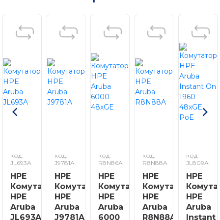
код:
код:
код:
код:
код:
JL693A
J9781A
R8N86A
R8N88A
JL809A
HPE
HPE
HPE
HPE
HPE
Комутатор
Комутатор
Комутатор
Комутатор
Комута
HPE
HPE
HPE
HPE
HPE
Aruba
Aruba
Aruba
Aruba
Aruba
JL693A
J9781A
6000
R8N88A
Instant