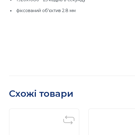
фіксований об'єктив 2.8 мм
DWDR / 3d-DNR / ROI
Схожі товари