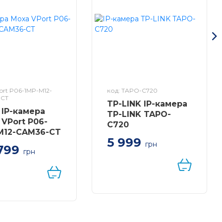
ort P06-1MP-M12-
код: TAPO-C720
-CT
TP-LINK IP-камера
 IP-камера
TP-LINK TAPO-
 VPort P06-
C720
M12-CAM36-CT
5 999
грн
799
грн
ктна IP-камера
ного виконання з
нням PoE,
а відстань 3.6
 конформним
ттям