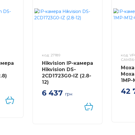
код: 27189
код: VP
CAM36
камера
Hikvision IP-камера
Moxa
Hikvision DS-
Moxa
.8)
2CD1723G0-IZ (2.8-
1MP-
12)
42 
6 437
мера
грн
Компа
: 1/2.
2МП IP відеокамера
вулич
can
Hikvision з ІЧ
живле
: H.
підсвічуванням;
фокусн
/
1920х1080 (2МП); 1/2.8"
мм, з
Progressive Scan
покри
CMOS; H. 264+, H. 264,