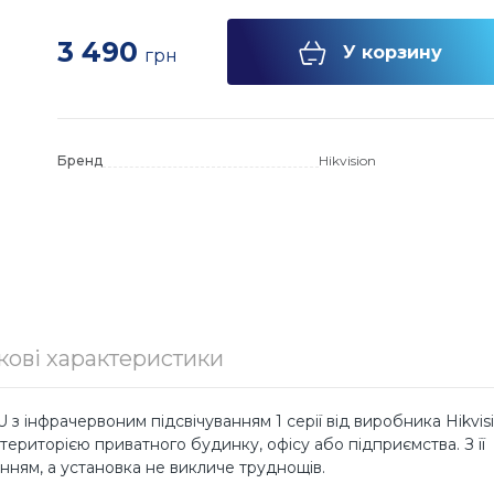
белі для
3 490
еровані
тизатори
У корзину
і протоколів
грн
орів
татори
оступу
в
ервери
лі SFP
 та комп'ютерів
комп'ютери
тратори
Бренд
Hikvision
і фаєрволи та
я комутаторів
и
ткові
амери
ори
ernet
и
P камери
ери під оптику
и і аналогові
нцзв'язок
ери під SFP
даптери
кові характеристики
ля
ерів
з інфрачервоним підсвічуванням 1 серії від виробника Hikvisi
територією приватного будинку, офісу або підприємства. З її
ям, а установка не викличе труднощів.