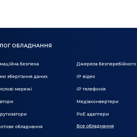
H. 265+, H. 265
АЛОГ ОБЛАДНАННЯ
маційна безпека
Джерела безперебійного
ми зберігання даних
IP відео
слові мережі
IP телефонія
атори
Медіаконвертери
рутизатори
PoE адаптери
Все обладнання
отове обладнання