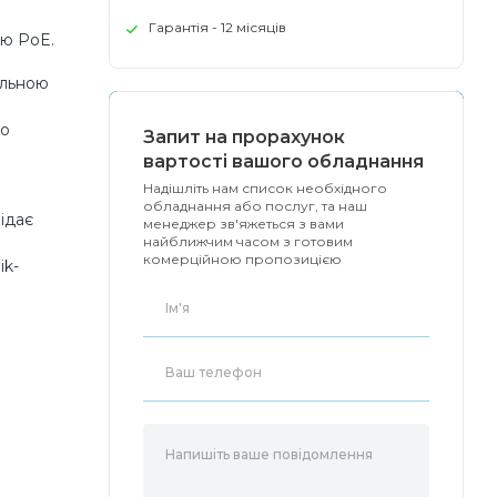
Гарантія - 12 місяців
ою PoE.
альною
ео
Запит на прорахунок
вартості вашого обладнання
Надішліть нам список необхідного
обладнання або послуг, та наш
відає
менеджер зв'яжеться з вами
найближчим часом з готовим
комерційною пропозицією
ik-