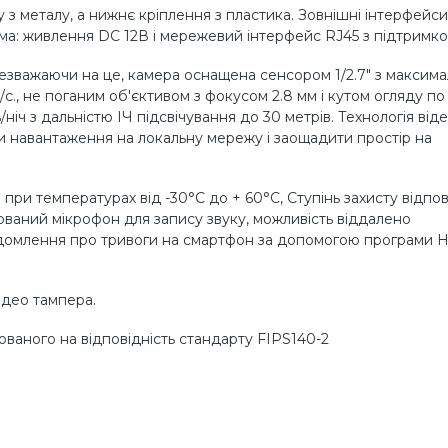
 з металу, а нижнє кріплення з пластика. Зовнішні інтерфейси
ама: живлення DC 12В і мережевий інтерфейс RJ45 з підтримк
 незважаючи на це, камера оснащена сенсором 1/2.7" з максим
с., не поганим об'єктивом з фокусом 2.8 мм і кутом огляду по
іч з дальністю ІЧ підсвічування до 30 метрів. Технологія від
и навантаження на локальну мережу і заощадити простір на
 при температурах від -30°C до + 60°C, Ступінь захисту відпо
ований мікрофон для запису звуку, можливість віддалено
ідомлення про тривоги на смартфон за допомогою програми H
ідео тампера.
ваного на відповідність стандарту FIPS140-2