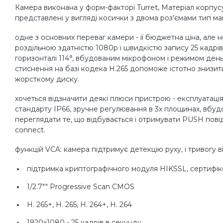
Камера виконана у форм-факторі Turret, Матеріал корпусу
представлені у вигляді косички з двома роз'ємами тип м
одне з основних переваг камери - її бюджетна ціна, але
роздільною здатністю 1080р і швидкістю запису 25 кадрів/
горизонталі 114°, вбудованим мікрофоном і режимом день/н
стиснення на базі кодека Н.265 допоможе істотно знизит
жорсткому диску.
хочеться відзначити деякі плюси пристрою - експлуатація
стандарту IP66, зручне регулювання в 3х площинах, вбуд
переглядати те, що відбувається і отримувати PUSH пов
connect.
функцій VCA: камера підтримує детекцію руху, і тривогу в
підтримка криптографічного модуля HIKSSL, сертифіко
1/2.7"" Progressive Scan CMOS
H. 265+, H. 265, H. 264+, H. 264
1920х1080 - 25 кадрів в секунду