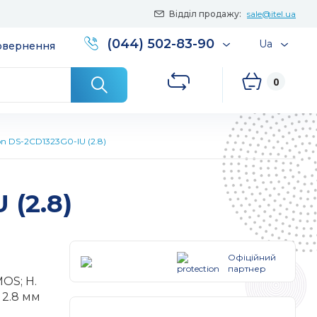
Відділ продажу:
sale@itel.ua
(044) 502-83-90
Ua
повернення
0
on DS-2CD1323G0-IU (2.8)
 (2.8)
Офіційний
партнер
MOS; H.
в 2.8 мм