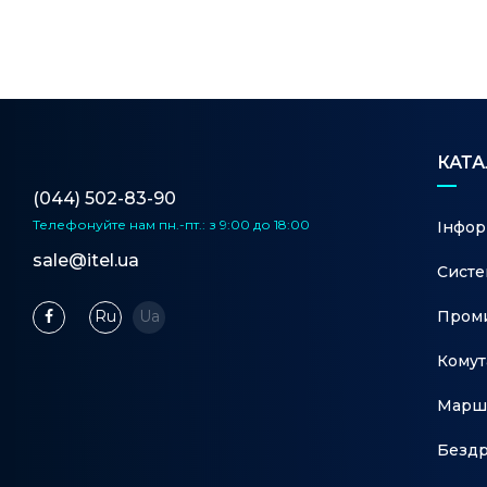
КАТ
(044) 502-83-90
Телефонуйте нам
пн.-пт.: з 9:00 до 18:00
Інфор
sale@itel.ua
Систе
Проми
Ru
Ua
Комут
Марш
Бездр