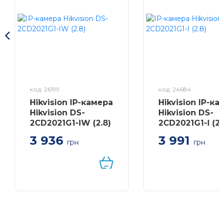
код: 26199
код: 24684
Hikvision IP-камера
Hikvision IP-
Hikvision DS-
Hikvision DS-
2CD2021G1-IW (2.8)
2CD2021G1-I (2
3 936
3 991
грн
грн
2 Мп ІК відеокамера
2 Мп ІК відеока
Hikvision; матриця: 1/2.
Hikvision; матриця
8" Progressive Scan
7" Progressive S
CMOS; стиснення: H.
CMOS; стиснення
264 / Н.265 / H. 264+ /
264/Н.265/H. 264+
Н.265+ / MJPEG
Н.265+/MJPEG