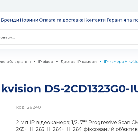
Бренди
Новини
Оплата та доставка
Контакти
Гарантія та 
ве обладнання
IP відео
Дротові IP камери
IP-камера Hikvisi
 екрани
kvision DS-2CD1323G0-IU
ції
S
 модулі вводу/
ів та додатків
код: 26240
 SSD 2.5''
екеровані
2 Мп IP відеокамера; 1/2. 7"" Progressive Scan C
комутатори
265+, H. 265, H. 264+, H. 264; фіксований об'єкти
 HDD 3.5''
WebSmart
тизатори
нтерфейсів