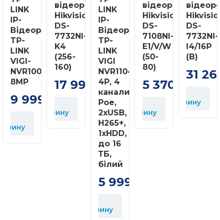
відеореєстратор
відеореєстратор
відеор
LINK
LINK
Hikvision
Hikvision
Hikvisio
IP-
IP-
DS-
DS-
DS-
Відеорегістратор
Відеореєстратор
7732NI-
7108NI-
7732NI-
TP-
TP-
K4
E1/V/W
I4/16P
LINK
LINK
(256-
(50-
(B)
VIGI-
VIGI
160)
80)
NVR1008H-
NVR1104H-
31 26
8MP
4P, 4
17 999
5 370
грн
грн
канали
У
9 999
грн
Poe,
корзину
У
У
У
корзину
2xUSB,
корзину
к
H265+,
орзину
1xHDD,
до 16
ТБ,
білий
5 999
грн
У
корзину