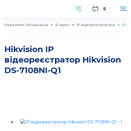
0
Мережеве обладнання
IP відео
IP відеореєстратори
IP в
Hikvision IP
відеореєстратор Hikvision
DS-7108NI-Q1