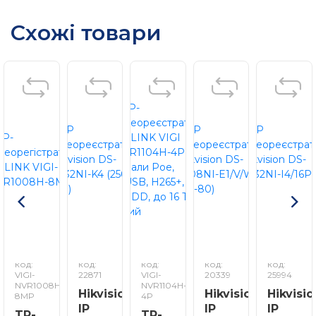
Схожі товари
код:
код:
код:
код:
код:
VIGI-
22871
VIGI-
20339
25994
NVR1008H-
NVR1104H-
Hikvision
Hikvision
Hikvisio
8MP
4P
IP
IP
IP
TP-
TP-