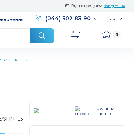
Відділ продажу:
sale@itel.ua
(044) 502-83-90
Ua
повернення
0
 DXS-1210-12SC
Офіційний
партнер
/SFP+, L3