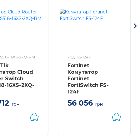
RS518-16XS-2XQ-RM
код: FS-124F
Tik
Fortinet
татор Cloud
Комутатор
er Switch
Fortinet
18-16XS-2XQ-
FortiSwitch FS-
124F
712
56 056
грн
грн
Керований комутатор
FortiSwitch-124F Layer
2 24x 1G RJ45 and 4x
10G/1G SFP+/SFP ports
and 1x RJ45 console