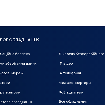
АЛОГ ОБЛАДНАННЯ
маційна безпека
Джерела безперебійного
ми зберігання даних
IP відео
слові мережі
IP телефонія
атори
Медіаконвертери
рутизатори
PoE адаптери
Все обладнання
отове обладнання