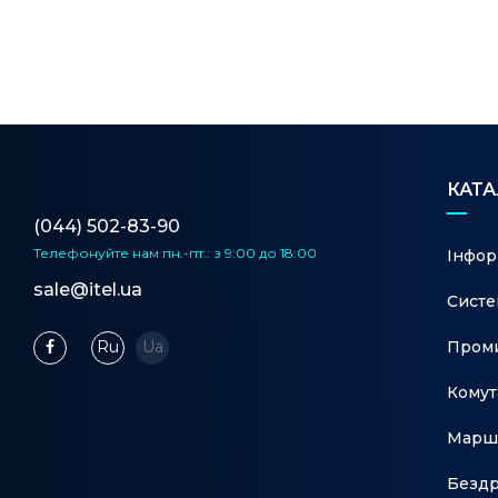
КАТ
(044) 502-83-90
Телефонуйте нам
пн.-пт.: з 9:00 до 18:00
Інфор
sale@itel.ua
Систе
Проми
Ru
Ua
Комут
Марш
Бездр