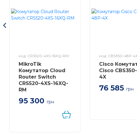
код: CRS520-4XS-16XQ-RM
код: CBS350-48P-4
MikroTik
Cisco Комута
Комутатор Cloud
Cisco CBS350
Router Switch
4X
CRS520-4XS-16XQ-
76 585
грн
RM
Managed 48-port
95 300
PoE+ (370W), 4x
грн
SFP+