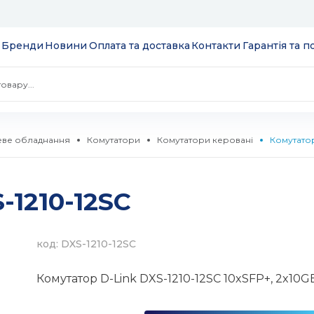
Бренди
Новини
Оплата та доставка
Контакти
Гарантія та 
ве обладнання
Комутатори
Комутатори керовані
Комутатор
 екрани
-1210-12SC
ції
S
 модулі вводу/
ів та додатків
код: DXS-1210-12SC
 SSD 2.5''
екеровані
Комутатор D-Link DXS-1210-12SC 10xSFP+, 2x10GE
комутатори
 HDD 3.5''
WebSmart
тизатори
нтерфейсів