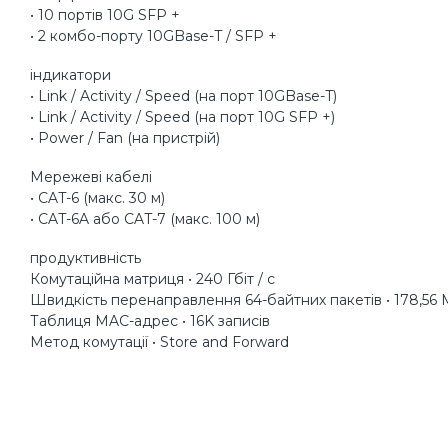
• 10 портів 10G SFP +
• 2 комбо-порту 10GBase-T / SFP +
індикатори
• Link / Activity / Speed (на порт 10GBase-T)
• Link / Activity / Speed (на порт 10G SFP +)
• Power / Fan (на пристрій)
Мережеві кабелі
• CAT-6 (макс. 30 м)
• CAT-6A або CAT-7 (макс. 100 м)
продуктивність
Комутаційна матриця • 240 Гбіт / с
Швидкість перенаправлення 64-байтних пакетів • 178,56
Таблиця MAC-адрес • 16K записів
Метод комутації • Store and Forward