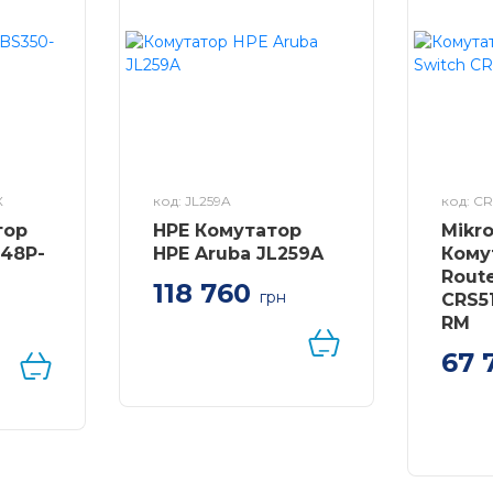
X
код: JL259A
код: C
тор
HPE Комутатор
Mikro
-48P-
HPE Aruba JL259A
Кому
Rout
118 760
грн
CRS5
Коммутатор HPE Aruba
RM
 GE,
2930F-24G +
67 
10G
24xGE+4xGE-SFP,
L2/L3, LT Warranty