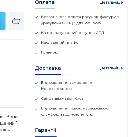
Оплата
Детальніше
Безготівкова оплата рахунок-фактури з
урахуванням ПДВ для юр. осіб
На розрахунковий рахунок СПД
Накладений платіж
Готівкою
Доставка
Детальніше
Відправлення замовлення
Новою поштою
Самовивіз у місті Києві
Відправлення іншою курьєрською
службою за домовленістю
ів. Вони
ащений 1
окна і 1
Гарантії