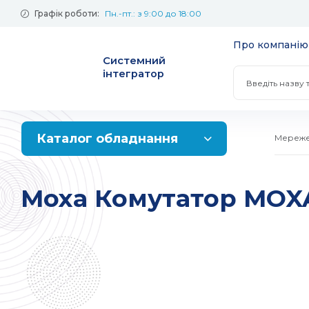
Графік роботи:
Пн.-пт.: з 9:00 до 18:00
Про компанію
Системний
інтегратор
Каталог обладнання
Мереже
Інформаційна безпека
Міжмережеві
Moxa Комутатор MOXA
Системи зберігання даних
Сервіси та оп
Настільні NA
Контролери і
Промислові мережі
Захист сервіс
Стійкові NAS
виводу
Комутатори
Жорсткі диски
Комутатори н
Промислові 
Маршрутизатори
Жорсткі диски
Комутатори 
SOHO маршру
Конвертори і