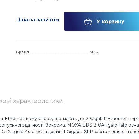
белі для
еровані
тизатори
і протоколів
орів
Ціна за запитом
У корзину
татори
оступу
в
ервери
лі SFP
 та комп'ютерів
комп'ютери
тратори
Бренд
Moxa
і фаєрволи та
я комутаторів
и
ткові
амери
ори
ernet
и
P камери
ери під оптику
и і аналогові
нцзв'язок
ери під SFP
даптери
кові характеристики
ля
ерів
і Ethernet комутатори, що мають до 2 Gigabit Ethernet порт
пропускної здатності. Зокрема, MOXA EDS-210A-1gsfp-1sfp осн
GTX-1gsfp-4sfp оснащений 1 Gigabit SFP слотом для оптовол