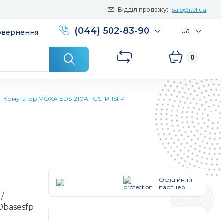
Відділ продажу:
sale@itel.ua
(044) 502-83-90
Ua
повернення
0
Комутатор MOXA EDS-210A-1GSFP-1SFP
Офіційний
партнер
/
00basesfp