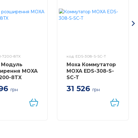
M-7200-8TX
код: EDS-308-S-SC-T
 Модуль
Moxa Коммутатор
ирення MOXA
MOXA EDS-308-S-
200-8TX
SC-T
196
31 526
грн
грн
фейсний модуль з
Комутатор 7 x
 100BaseT (X)
10/100BaseTX, 1 x
ми, RJ45
100BaseFX
вачі
(одномодове
оптоволокно), з
розширеним
діапазоном