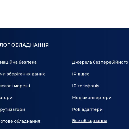
АЛОГ ОБЛАДНАННЯ
маційна безпека
Джерела безперебійного
ми зберігання даних
IP відео
слові мережі
IP телефонія
атори
Медіаконвертери
рутизатори
PoE адаптери
Все обладнання
отове обладнання