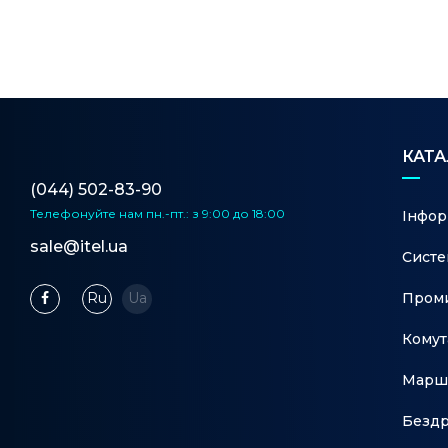
КАТ
(044) 502-83-90
Телефонуйте нам
пн.-пт.: з 9:00 до 18:00
Інфор
sale@itel.ua
Систе
Проми
Ru
Ua
Комут
Марш
Бездр