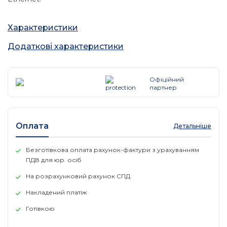
Модулі SFP підтримують дуже низький рівень
Характеристики
електромагнітних завад і відмінний захист від
електростатичного розряду. Завдяки низькому
Додаткові характеристики
енергоспоживанню ці оптоволоконні модулі ідеально
підходять для корпоративних мереж LAN та інших
оптичних каналів зв'язку.
Офіційний
партнер
Оплата
Детальніше
Безготівкова оплата рахунок-фактури з урахуванням
ПДВ для юр. осіб
На розрахунковий рахунок СПД
Накладений платіж
Готівкою