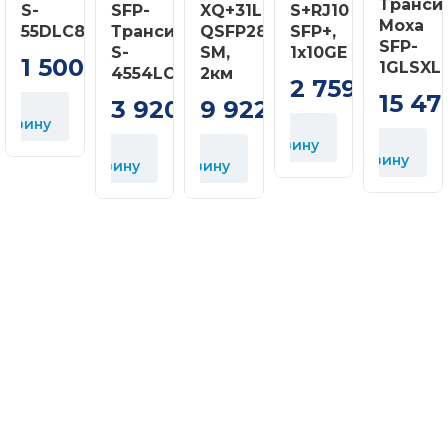
Транси
S-
SFP-
XQ+31LC02D
S+RJ10
Moxa
55DLC80D
Трансиверів
QSFP28,
SFP+,
SFP-
S-
SM,
1x10GE
1 500
1GLSXL
грн
4554LC80D
2км
2 759
грн
15 47
3 920
9 922
грн
грн
орзину
У
У
корзину
У
У
корзину
корзину
корзину
У
к