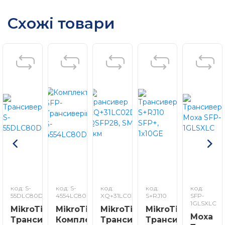
Схожі товари
код: S-
код: S-
код:
код:
код:
55DLC80D
4554LC80D
XQ+31LC02D
S+RJ10
SFP-
1GLSXLC
MikroTik
MikroTik
MikroTik
MikroTik
Moxa
Трансивер
Комплект
Трансивер
Трансивер