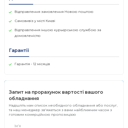
Класифікатор репутації веб-сайтів (Internet DB);
Класифікація скомпрометованих IP-адрес Або
Відправлення замовлення Новою поштою
IP-адрес з аномальною активністю (IP
Самовивіз у місті Києві
Reputation);
Відправлення іншою курьєрською службою за
контроль доступу додатків в інтернет,
домовленістю
оновлення сигнатур для бази додатків
(Application Control).
Гарантії
комплексна підписка 24х7 дає цілодобовий доступ
без вихідних до служб технічної підтримки, збільшує
Гарантія - 12 місяців
пріоритет вашого запиту для більш швидкого
вирішення проблеми і включає оперативну заміну
обладнання на наступний робочий день.
термін дії: 12 місяців.
Запит на прорахунок вартості вашого
обладнання
* всі пристрої FortiGate без підписок працюють в
Надішліть нам список необхідного обладнання або послуг,
режимі FW з підтримкою VPN. Для використання
та наш менеджер зв'яжеться з вами найближчим часом з
іншого функціоналу потрібне придбання додаткових
готовим комерційною пропозицією
підписок сервісів безпеки.