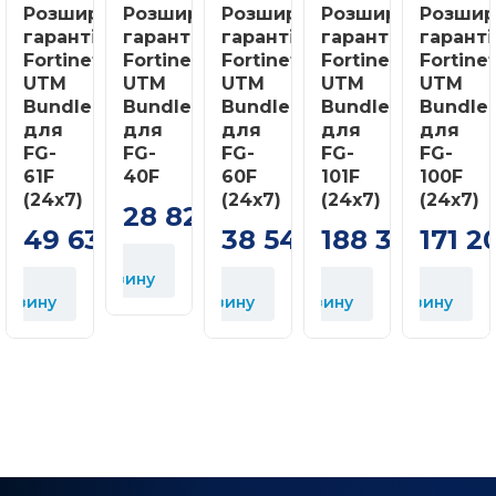
Розширена
Розширена
Розширена
Розширена
Розшир
гарантія
гарантія
гарантія
гарантія
гаранті
Fortinet
Fortinet
Fortinet
Fortinet
Fortine
UTM
UTM
UTM
UTM
UTM
Bundle
Bundle
Bundle
Bundle
Bundle
для
для
для
для
для
FG-
FG-
FG-
FG-
FG-
61F
40F
60F
101F
100F
(24х7)
(24х7)
(24x7)
(24х7)
28 820
грн
49 632
38 544
188 320
171 2
грн
грн
грн
У
корзину
У
У
У
орзину
корзину
корзину
корзину