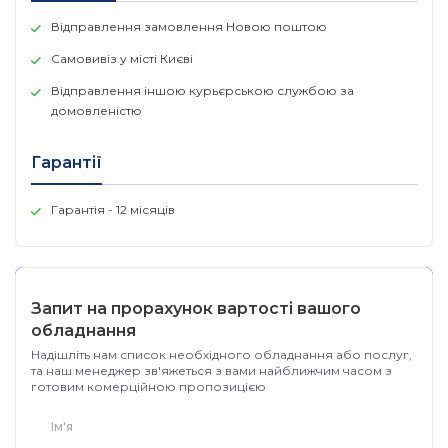
Відправлення замовлення Новою поштою
у поєднанні з IP-телефонами gxp21xx серії,
відеотелефонами gxv32xx серії, мобільним додатком
Самовивіз у місті Києві
GS-Wave і мережевим відео рекордером GVR350x
Відправлення іншою курьєрською службою за
дозволяє здійснювати повний контроль доступу до
домовленістю
приміщення і запис відео.
Гарантії
Гарантія - 12 місяців
Запит на прорахунок вартості вашого
обладнання
Надішліть нам список необхідного обладнання або послуг,
та наш менеджер зв'яжеться з вами найближчим часом з
готовим комерційною пропозицією