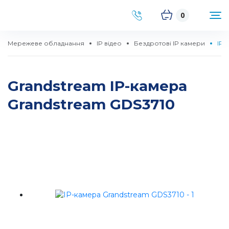
0
Мережеве обладнання
IP відео
Бездротові IP камери
IP-
Grandstream IP-камера
Grandstream GDS3710