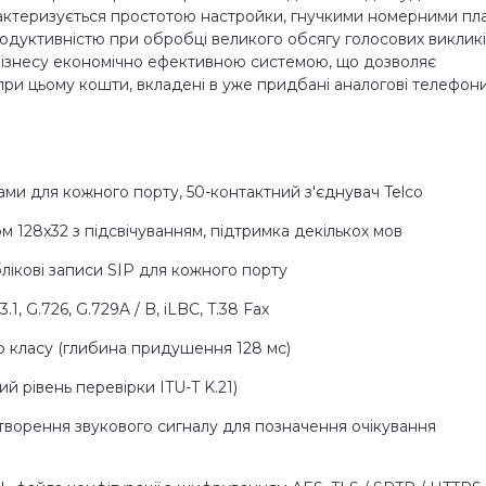
арактеризується простотою настройки, гнучкими номерними пл
дуктивністю при обробці великого обсягу голосових викликі
бізнесу економічно ефективною системою, що дозволяє
при цьому кошти, вкладені в уже придбані аналогові телефон
ами для кожного порту, 50-контактний з'єднувач Telco
м 128x32 з підсвічуванням, підтримка декількох мов
лікові записи SIP для кожного порту
1, G.726, G.729A / B, iLBC, T.38 Fax
 класу (глибина придушення 128 мс)
й рівень перевірки ITU-T K.21)
дтворення звукового сигналу для позначення очікування