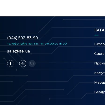
КАТ
(044) 502-83-90
Телефонуйте нам
пн.-пт.: з 9:00 до 18:00
Інфор
sale@itel.ua
Систе
Проми
Ru
Ua
Комут
Марш
Бездр