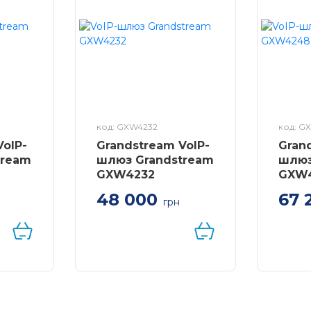
код: GXW4232
код: G
VoIP-
Grandstream VoIP-
Gran
tream
шлюз Grandstream
шлюз
GXW4232
GXW
48 000
67 
грн
Голосовий шлюз з 32
Голос
ків,
портами FXS для
двома
S7,
підключення
роз'єм
аналогових телефонів і
it
факсів
xUSB