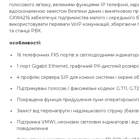
голосового зв'язку, великими функціями IP телефонії, х
вдосконаленою захистом безпеки даних і винятковою про
GXW4216 забезпечує підприємства малого і середнього 
використовувати переваги VoIP комунікацій, зберігаючи 
та станції PBX.
особливості:
16 телефонних FXS портів зі світлодіодними індикатор
1 порт Gigabit Ethernet, графічний РК-дисплей розміро
4 профілю сервера SIP для кожної системи і окремі об
Підтримувані голосові / факсимільні кодеки: G.711, G.723.
Покращена функція придушення луни операторського
Захист від перенапруги і надлишкового струму (базови
Підтримка VMWI, неонових світлових індикаторів і ві
повідомлення