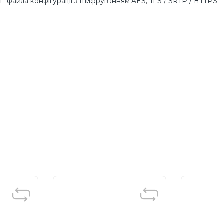
-файла конфігурації з шифруванням AES, TLS / SRTP / HTTPS