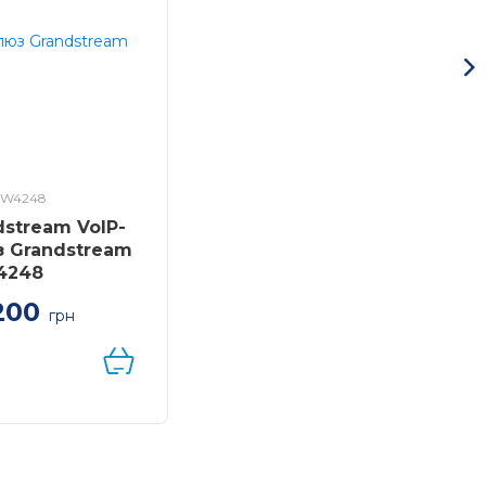
XW4248
dstream VoIP-
 Grandstream
4248
200
грн
овий шлюз з
 50-контактними
ами Telco