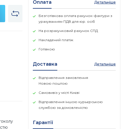
Оплата
Детальніше
Безготівкова оплата рахунок-фактури з
урахуванням ПДВ для юр. осіб
На розрахунковий рахунок СПД
Накладений платіж
Готівкою
Доставка
Детальніше
Відправлення замовлення
Новою поштою
Самовивіз у місті Києві
Відправлення іншою курьєрською
службою за домовленістю
токолу
Гарантії
істю