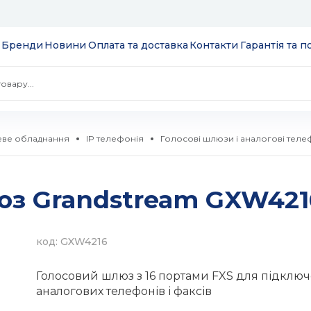
Бренди
Новини
Оплата та доставка
Контакти
Гарантія та 
ве обладнання
IP телефонія
Голосові шлюзи і аналогові теле
 екрани
юз Grandstream GXW421
ції
S
 модулі вводу/
ів та додатків
код: GXW4216
 SSD 2.5''
екеровані
Голосовий шлюз з 16 портами FXS для підклю
комутатори
аналогових телефонів і факсів
 HDD 3.5''
WebSmart
тизатори
нтерфейсів