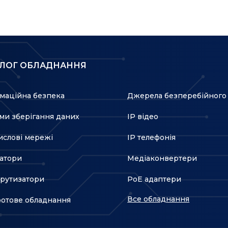
АЛОГ ОБЛАДНАННЯ
маційна безпека
Джерела безперебійного
ми зберігання даних
IP відео
слові мережі
IP телефонія
атори
Медіаконвертери
рутизатори
PoE адаптери
Все обладнання
отове обладнання