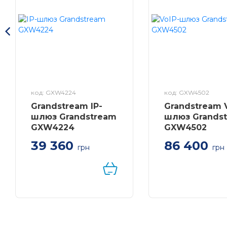
код: GXW4224
код: GXW4502
Grandstream IP-
Grandstream 
шлюз Grandstream
шлюз Grands
GXW4224
GXW4502
39 360
86 400
грн
грн
Голосовий шлюз з 24
2xe1/T1 / J1, до 60
портами FXS для
одночасних викли
підключення
підтримка PRI, S
аналогових телефонів і
MFC R2 digital
факсів
signaling, 2xgigab
Ethernet, NAT, 2