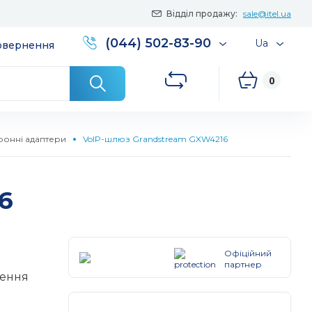
Відділ продажу:
sale@itel.ua
(044) 502-83-90
Ua
повернення
0
фонні адаптери
VoIP-шлюз Grandstream GXW4216
6
Офіційний
партнер
чення