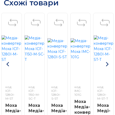
Схожі товари
код:
код:
код:
код:
код:
ICF-
ICF-
ICF-
IMC-
ICF-
1280I-
1150-M-
1280I-
101G
1280I-
M-ST
SC-T
S-ST
M-ST-T
Moxa
Moxa
Moxa
Moxa
Moxa
Медіа-
Медіа-
Медіа-
Медіа-
Меді-
конвертер