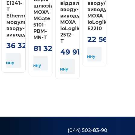
E1241-
віддаленого
вводу/
шлюзів
T
вводу-
виводу
MOXA
Ethernet-
виводу
MOXA
MGate
модуль
MOXA
ioLogik
5101-
вводу-
ioLogik
E2210
PBM-
виводу
2512-
MN-T
22 569
грн
T
36 326
81 322
грн
грн
49 915
У
грн
корзину
У
орзину
У
корзину
корзину
(044) 502-83-90