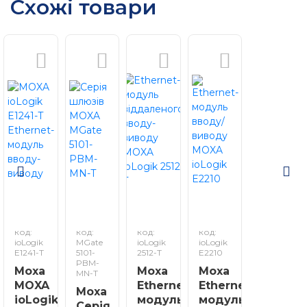
Схожі товари
код:
код:
код:
код:
ioLogik
MGate
ioLogik
ioLogik
E1241-T
5101-
2512-T
E2210
PBM-
Moxa
Moxa
Moxa
MN-T
MOXA
Ethernet-
Ethernet-
Moxa
ioLogik
модуль
модуль
Серія