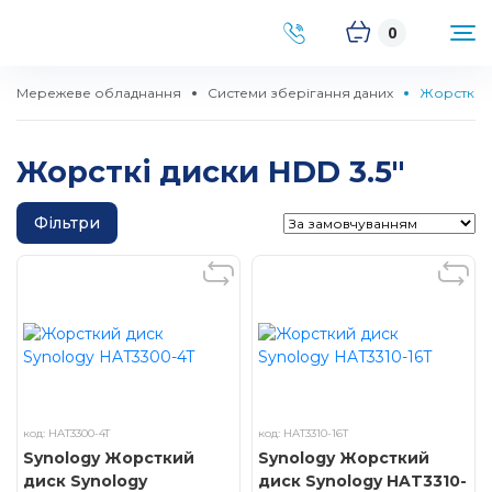
0
Мережеве обладнання
Системи зберігання даних
Жорсткі ди
Жорсткі диски HDD 3.5''
Фільтри
код: HAT3300-4T
код: HAT3310-16T
Synology Жорсткий
Synology Жорсткий
диск Synology
диск Synology HAT3310-