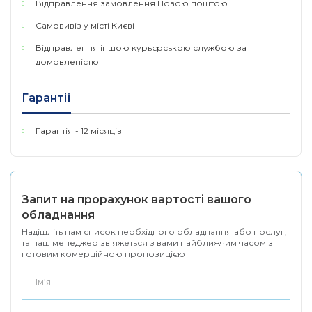
Відправлення замовлення Новою поштою
Продуктивність
Самовивіз у місті Києві
Комутаційна здатність системи: 880 Гбіт/с
Відправлення іншою курьєрською службою за
Пропускна здатність системи: 660 Мбіт/с
домовленістю
Навколишнє середовище
Гарантії
Робоча температура: Від 32°F до 113°F (від 0°C до
Гарантія - 12 місяців
45°C) на висоті до 5,000 футів.
Зниження на -1 градус C на кожні 1000 футів від 5
000 футів до 10 000 футів.
Запит на прорахунок вартості вашого
Може підтримувати температуру до 131°F (55°C)
обладнання
протягом коротких періодів часу.
Надішліть нам список необхідного обладнання або послуг,
та наш менеджер зв'яжеться з вами найближчим часом з
Робоча температура знижується до 32°F (0°C) -
готовим комерційною пропозицією
104°F (40°C) на висоті до 5000 футів, якщо
встановлено 10G SFP+ LR або ER
Встановлено приймачі 10G SFP+LR або ER.