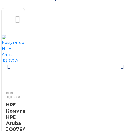
код:
JQ076A
HPE
Комутатор
HPE
Aruba
JQ076A