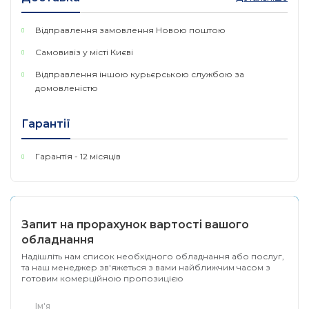
аутентифікація RADIUS та інше.
Відправлення замовлення Новою поштою
Оптимізація голосових та відеододатків:
Самовивіз у місті Києві
пріоритизація (QoS) рівня 2/3/4 та IGMP snooping.
Відправлення іншою курьєрською службою за
Апаратне забезпечення
домовленістю
Гарантії
• 8 портів 100/1000/2500 Мбіт/
• 2 SFP+ слота 10G
Гарантія - 12 місяців
Інтерфейс
• 1 консольний порт RJ45
• 1 консольний порт Micro-USB
Запит на прорахунок вартості вашого
обладнання
Кількість
2
вентиляторів
Надішліть нам список необхідного обладнання або послуг,
та наш менеджер зв'яжеться з вами найближчим часом з
готовим комерційною пропозицією
Живлення
100-240В змінного струму, 50/6