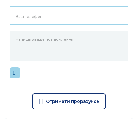
Розмір ( Ш х Д х В )
440 × 180 × 44 мм
Установлення
Монтується в стійку
17,24 Вт (110В/60 Гц) (без під
пристрою)
Максимальне
споживання енергії
291,49 Вт (110В/60 Гц) (з під
240 Вт)
58,82 БТЕ/год (110В / 60 Гц) (
питомого пристрої)
Максимальне
тепловіддача
994,56 БТЕ/год (110В / 60 Гц) 
пристроєм 240 Вт)
Отримати прорахунок
Продуктивність
Switching Capacity
80 Гбіт/с
Швидкість
пересилання
59,52 млн. пакетів у секунду