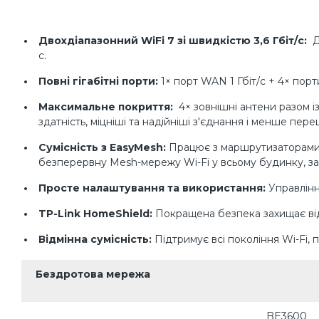
Двохдіапазонний WiFi 7 зі швидкістю 3,6 Гбіт/с:
Д
с.
Повні гігабітні порти:
1× порт WAN 1 Гбіт/с + 4× пор
Максимальне покриття:
4× зовнішні антени разом 
здатність, міцніші та надійніші з'єднання і менше пер
Сумісність з EasyMesh:
Працює з маршрутизаторами
безперервну Mesh-мережу Wi-Fi у всьому будинку, за
Просте налаштування та використання:
Управлінн
TP-Link HomeShield:
Покращена безпека захищає від
Відмінна сумісність:
Підтримує всі покоління Wi-Fi, 
Бездротова мережа
BE3600