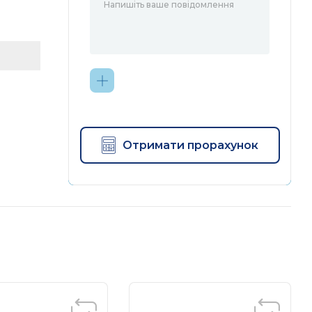
льше
Отримати прорахунок
ті.