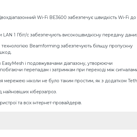
вохдіапазонний Wi-Fi BE3600 забезпечує швидкість Wi-Fi до 3
ти LAN 1 Гбіт/с забезпечують високошвидкісну передачу даних
із технологією Beamforming забезпечують більшу пропускну
ешкод.
 EasyMesh і подовжувачами діапазону, утворюючи
побігаючи перепадам і затримкам при переході між сигналам
я мережею ніколи не було таким простим, як з додатком Teth
 найновіших кіберзагроз.
пристрої та всіх інтернет-провайдерів.