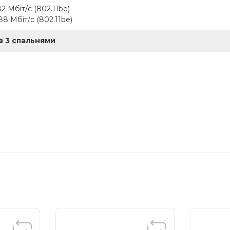
882 Мбіт/с (802.11be)
688 Мбіт/с (802.11be)
з 3 спальнями
і антени
тен утворюють масив для підсилення сигналу, щоб покрити бі
і великі площі
ing
є силу бездротового сигналу на клієнтах, щоб розширити
WiFi
азонний
ть пристрої по різних діапазонах для оптимальної продуктивнос
MIMO
 спілкується з декількома клієнтами MU-MIMO.