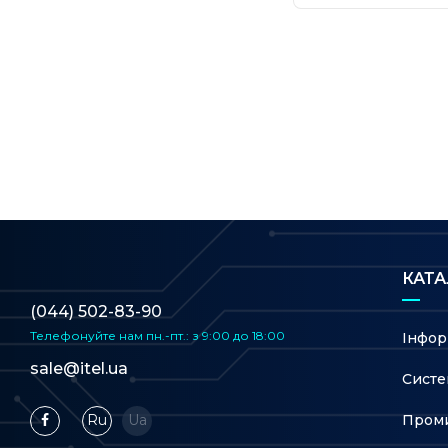
• Режим т
Захист
• Брандмауер SPI
• Контроль доступу
• Прив'язка IP та MAC
• Шлюз рівня додатків
•
HomeShield Security
Мережева безпека
Захист IoT-пристроїв у реал
КАТ
Блокування шкідливих сайті
Система запобігання вторг
(044) 502-83-90
Запобігання DDoS-атакам
Телефонуйте нам
пн.-пт.: з 9:00 до 18:00
Інфор
Сканер домашньої мережі
sale@itel.ua
Систе
• 1× гостьова мережа 5 ГГц
Гостьова мережа
• 1× гостьова мережа 2,4 ГГц
Проми
Ru
Ua