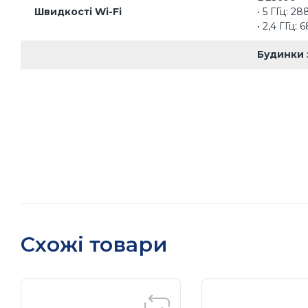
Швидкості Wi-Fi
• 5 ГГц: 2
• 2,4 ГГц: 
Будинки 
4 зовнішн
Кілька ан
Діапазон WiFi
напрямків 
Beamform
Концентру
діапазон 
Висока
Схожі товари
Двохдіап
Розподілі
2×2 MU-
Одночасно