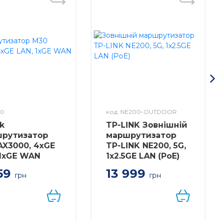
30
код: NE200-OUTDOOR
nk
TP-LINK Зовнішній
рутизатор
маршрутизатор
AX3000, 4xGE
TP-LINK NE200, 5G,
 1xGE WAN
1x2.5GE LAN (PoE)
59
13 999
грн
грн