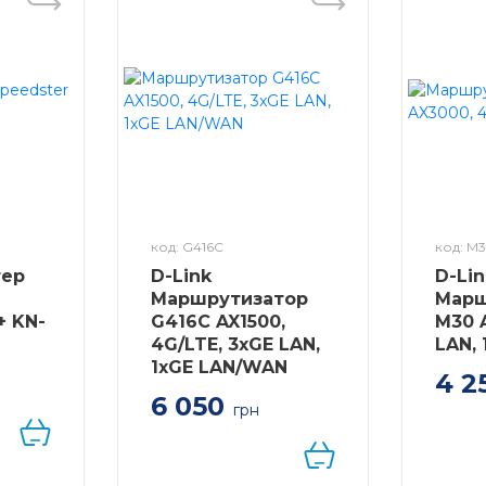
 спілкується з декількома клієнтами.
irness
ефективність мережі, обмежуючи надмірне завантаження.
 додаткового діапазону для зменшення перевантаження.
код: G416C
код: M
 свої пристрої до більшої пропускної здатності.
тер
D-Link
D-Li
Маршрутизатор
Марш
анальна робота (MLO)
+ KN-
G416C AX1500,
M30 
4G/LTE, 3xGE LAN,
LAN,
s
1xGE LAN/WAN
4 2
h-Compatible
6 050
 Alexa та Google Assistant
er
грн
IoT
Mesh
изатор
маршрутизатора