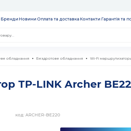
Бренди
Новини
Оплата та доставка
Контакти
Гарантія та 
ве обладнання
Бездротове обладнання
Wi-Fi маршрутизатор
 екрани
р TP-LINK Archer BE22
ції
S
 модулі вводу/
ів та додатків
код: ARCHER-BE220
 SSD 2.5''
екеровані
комутатори
 HDD 3.5''
WebSmart
тизатори
нтерфейсів