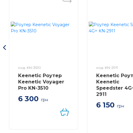
OFDMA
Ємність Wi-Fi
Одночасно
Airtime Fa
Покращує 
DFS
Доступ до
4 потоки
код: KN-3510
код: KN-2911
Підключіть
Keenetic Роутер
Keenetic Роу
Keenetic Voyager
Keenetic
• Багаток
Pro KN-3510
Speedster 4G
• 4K-QAM
2911
6 300
• Multi-RU
грн
Advanced Features
6 150
• EasyMes
грн
• Працює з
Keenetic Speedst
• Мережа 
4G+ – швидкий 
Wi-Fi 5 маршрут
• Режим 
з 4G+
Wireless Mode