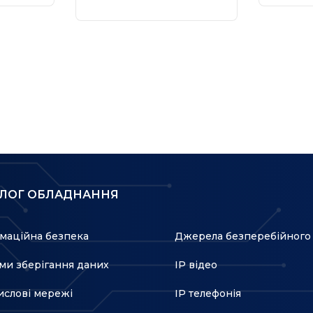
очки доступу
ьному часі
АЛОГ ОБЛАДНАННЯ
в
ненням
маційна безпека
Джерела безперебійного
ми зберігання даних
IP відео
слові мережі
IP телефонія