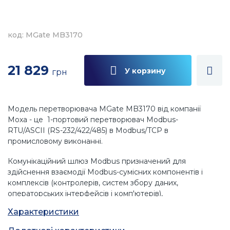
код: MGate MB3170
21 829
У корзину
грн
Модель перетворювача MGate MB3170 від компанії
Моха - це 1-портовий перетворювач Modbus-
RTU/ASCII (RS-232/422/485) в Modbus/TCP в
промисловому виконанні.
Комунікаційний шлюз Modbus призначений для
здійснення взаємодії Modbus-сумісних компонентів і
комплексів (контролерів, систем збору даних,
операторських інтерфейсів і комп'ютерів),
використовують різні модифікації цього популярного
Характеристики
протоколу.