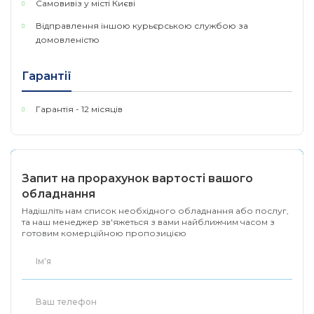
Самовивіз у місті Києві
Моха
для більшої надійності мають дубльовані входи з
Відправлення іншою курьєрською службою за
харчування, що забезпечує автоматичний перехід на
домовленістю
другий джерело живлення при виході з ладу першого.
Завдяки більш високому рівню надійності & nbsp;ці Modbus
шлюзи задовольняють вимогам & nbsp;багатьох
Гарантії
промислових додатків.
Гарантія - 12 місяців
Запит на прорахунок вартості вашого
обладнання
Надішліть нам список необхідного обладнання або послуг,
та наш менеджер зв'яжеться з вами найближчим часом з
готовим комерційною пропозицією