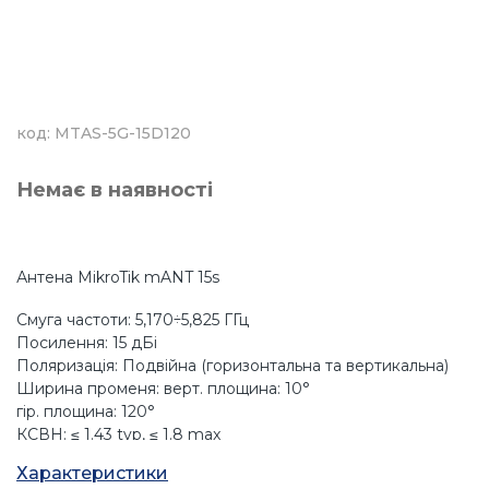
код: MTAS-5G-15D120
Немає в наявності
Антена MikroTik mANT 15s
Смуга частоти: 5,170÷5,825 ГГц
Посилення: 15 дБі
Поляризація: Подвійна (горизонтальна та вертикальна)
Ширина променя: верт. площина: 10°
гір. площина: 120°
КСВН: ≤ 1.43 typ, ≤ 1.8 max
Кросполяризаційна розв'язка: >40 дБ хв.
Характеристики
Front-to-Back Ratio: >30 дБ