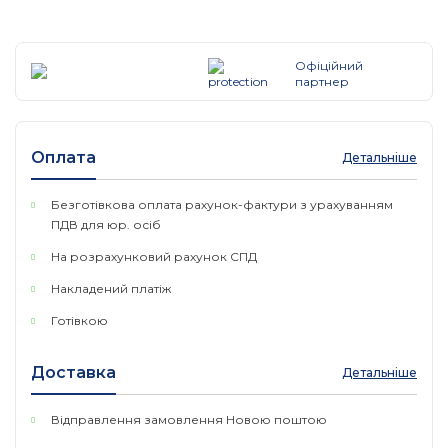
Регулювання кута нахилу: +/- 140 °
інше
Розмір антени: 140×348×82 мм
Офіційний
Вага антени: 0.734 кг
партнер
Робоча температура: -40 ° C до +70 ° C
Діаметр кріплення для щогли 3,5 ÷ 6,5 см
Роз'єми: 2×RP-SMA Female (зовнішнє різьблення,
Оплата
Детальніше
штирок всередині)
Безготівкова оплата рахунок-фактури з урахуванням
ПДВ для юр. осіб
На розрахунковий рахунок СПД
Накладений платіж
Готівкою
Доставка
Детальніше
Відправлення замовлення Новою поштою