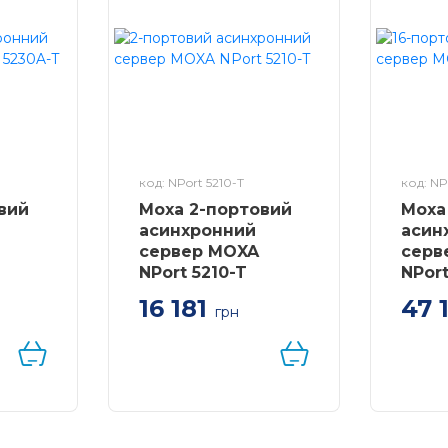
код: NPort 5210-T
код: NP
вий
Moxa 2-портовий
Moxa
асинхронний
асин
сервер MOXA
серв
NPort 5210-T
NPort
16 181
47 
грн
22/485
2 портовий rs-232 в
16-по
вер в
Ethernet асинхронний
асинх
сервер, від-40 до 75°C
rs-232
-40 до