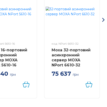
ort 5610-16
код: NPort 6610-32
 16-портовий
Moxa 32-портовий
хронний
асинхронний
ер MOXA
сервер MOXA
 5610-16
NPort 6610-32
140
75 637
грн
грн
ртовий
32-портовий rs-232 в
ронний сервер
Ethernet термінальний
 в Ethernet
сервер безпеки, 100-
240 VAC,
температурний
діапазон від 0 до 55°C