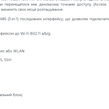
и переміщатися між декількома точками доступу (Access P
о змінюють своє місце розташування.
5 (3-in-1) послідовних інтерфейсу, що дозволяє підключат
фейсом до Wi-Fi 802.11 a/b/g
rnet або WLAN
S, SSH
нальний блок)