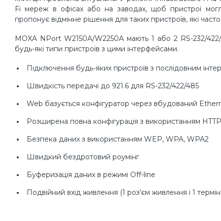
Fi мереж в офісах або на заводах, щоб пристрої могл
пропонує відмінне рішення для таких пристроїв, які част
MOXA NPort W2150A/W2250A мають 1 або 2 RS-232/422/48
будь-які типи пристроїв з цими інтерфейсами.
Підключення будь-яких пристроїв з послідовним інтер
Швидкість передачі до 921.6 для RS-232/422/485
Web базується конфігуратор через вбудований Ethe
Розширена повна конфігурація з використанням HTTP
Безпека даних з використанням WEP, WPA, WPA2
Швидкий бездротовий роумінг
Буферизація даних в режимі Off-line
Подвійний вхід живлення (1 роз'єм живлення і 1 термі