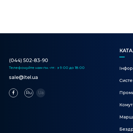
КАТ
(044) 502-83-90
Телефонуйте нам
пн.-пт.: з 9:00 до 18:00
Інфор
sale@itel.ua
Систе
Проми
Ru
Ua
Комут
Марш
Бездр