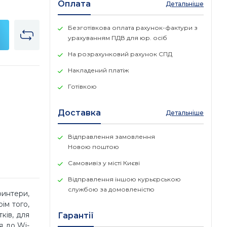
Оплата
Детальніше
Безготівкова оплата рахунок-фактури з
урахуванням ПДВ для юр. осіб
На розрахунковий рахунок СПД
Накладений платіж
Готівкою
Доставка
Детальніше
Відправлення замовлення
Новою поштою
Самовивіз у місті Києві
Відправлення іншою курьєрською
службою за домовленістю
ринтери,
ім того,
ків, для
Гарантії
я до Wi-