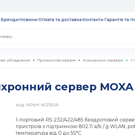
Бренди
Новини
Оплата та доставка
Контакти
Гарантія та 
ве обладнання
Промислові мережі
Асинхронні сервери
1-
 екрани
нхронний сервер MOXA
ції
S
 модулі вводу/
ів та додатків
код: NPort W2150A
 SSD 2.5''
екеровані
1-портовий RS-232/422/485 бездротовий серв
комутатори
пристроїв з підтримкою 802.11 a/b / g WLAN, р
температура від 0 до 55°C
 HDD 3.5''
WebSmart
тизатори
нтерфейсів