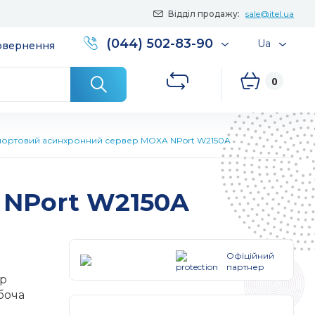
Відділ продажу:
sale@itel.ua
(044) 502-83-90
Ua
повернення
0
портовий асинхронний сервер MOXA NPort W2150A
 NPort W2150A
Офіційний
партнер
ер
обоча