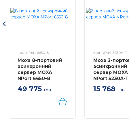
код: NPort 6650-8
код: NPort 5230A-T
Moxa 8-портовий
Moxa 2-порто
асинхронний
асинхронний
сервер MOXA
сервер MOXA
NPort 6650-8
NPort 5230A-T
49 775
15 768
грн
грн
8-портовий RS-
2 портовий RS-4
232/422/485 в Ethernet
асинхронний сер
термінальний сервер
Ethernet, робоча
безпеки, 100-240 VAC,
температура від
температурний
75°C
діапазон від 0 до 55°C