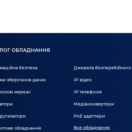
АЛОГ ОБЛАДНАННЯ
маційна безпека
Джерела безперебійного
ми зберігання даних
IP відео
слові мережі
IP телефонія
атори
Медіаконвертери
рутизатори
PoE адаптери
Все обладнання
отове обладнання