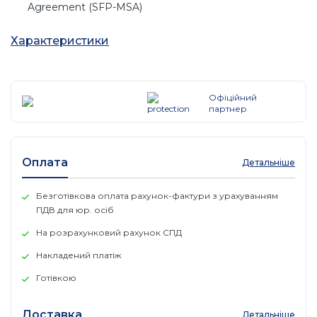
Agreement (SFP-MSA)
Можливість гарячого підключення з максимальною
Характеристики
гнучкістю
Діапазон робочих температур промислового
виробу: -40-85°C
Офіційний
партнер
Трансивер
Стандарти та
IEEE 802.3z,TCP/IP
Оплата
Детальніше
протоколи
Довжина
Безготівкова оплата рахунок-фактури з урахуванням
1310 nm
хвилі
ПДВ для юр. осіб
На розрахунковий рахунок СПД
Блок
3.3V
живлення
Накладений платіж
Готівкою
Тип волокна
9/125 мкм одномодовий
Максимальна
Доставка
Детальніше