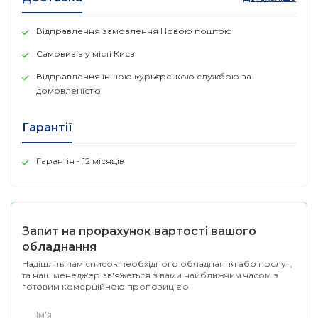
довжина
20 km
кабелю
Відправлення замовлення Новою поштою
Швидкість
Самовивіз у місті Києві
1.25 Gbps
передачі
Відправлення іншою курьєрською службою за
домовленістю
Connector
Дуплексний LC
Гарантії
Regulatory
FCC, CE
Compliance
Гарантія - 12 місяців
• Робоча температура: -40?
C~ 85?C (-40?F~ 185?F)
• Температура зберігання:
Навколишнє
-40?~85? (-40?F~ 185?F)
Запит на прорахунок вартості вашого
середовище
• Робоча вологість: 5%~85%
без конденсації
обладнання
• Вологість зберігання:
Надішліть нам список необхідного обладнання або послуг,
5%~85% без конденсації
та наш менеджер зв'яжеться з вами найближчим часом з
готовим комерційною пропозицією
Апаратне забезпечення