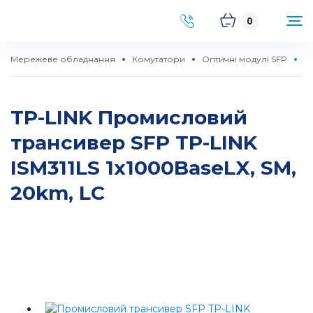
0
Мережеве обладнання
Комутатори
Оптичні модулі SFP
П
TP-LINK Промисловий
трансивер SFP TP-LINK
ISM311LS 1x1000BaseLX, SM,
20km, LC