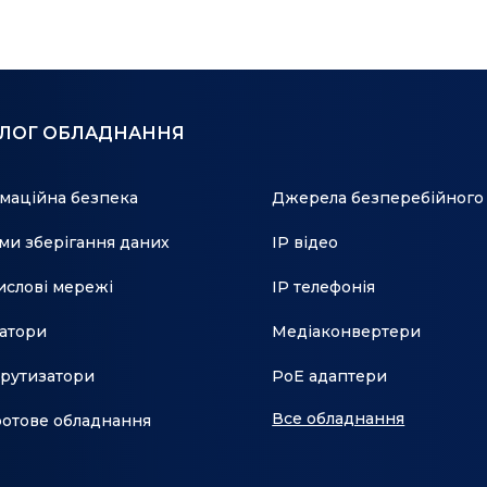
АЛОГ ОБЛАДНАННЯ
маційна безпека
Джерела безперебійного
ми зберігання даних
IP відео
слові мережі
IP телефонія
атори
Медіаконвертери
рутизатори
PoE адаптери
Все обладнання
отове обладнання