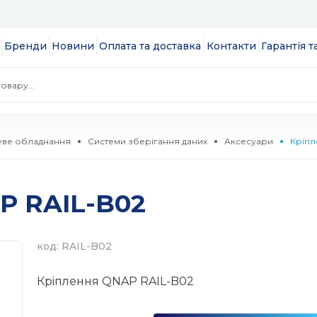
Бренди
Новини
Оплата та доставка
Контакти
Гарантія 
ве обладнання
Системи зберігання даних
Аксесуари
Крiпл
 екрани
P RAIL-B02
ції
S
 модулі вводу/
ів та додатків
код: RAIL-B02
 SSD 2.5''
екеровані
Крiплення QNAP RAIL-B02
комутатори
 HDD 3.5''
WebSmart
тизатори
нтерфейсів