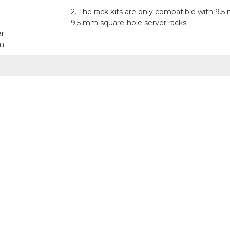
2. The rack kits are only compatible with 9.
9.5 mm square-hole server racks.
er
mm