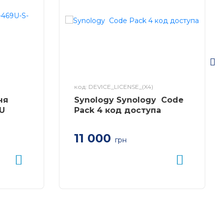
код: DEVICE_LICENSE_(X4)
ня
Synology Synology Code
U
Pack 4 код доступа
11 000
грн
P-469U-
Код доступу для підключення 4
камер до Synology Surveillance
Station