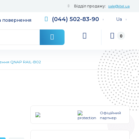
Відділ продажу:
sale@itel.ua
(044) 502-83-90
Ua
та повернення
0
ення QNAP RAIL-B02
Офіційний
партнер