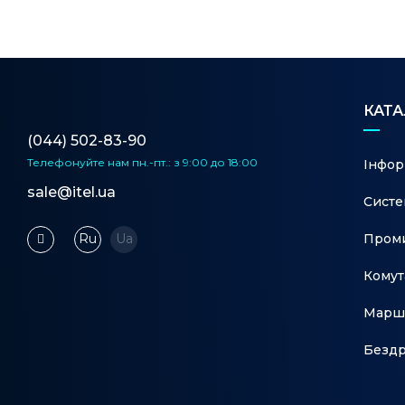
КАТ
(044) 502-83-90
Телефонуйте нам
пн.-пт.: з 9:00 до 18:00
Інфор
sale@itel.ua
Систе
Проми
Ru
Ua
Комут
Марш
Бездр