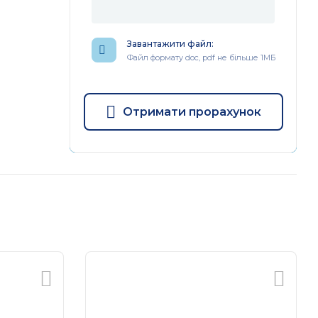
Завантажити файл:
Файл формату doc, pdf не більше 1МБ
Отримати прорахунок