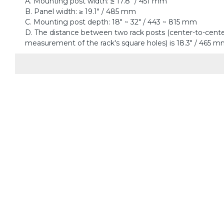
A. Mounting post width: ≥ 17.8" / 451 mm
B. Panel width: ≥ 19.1" / 485 mm
C. Mounting post depth: 18" ~ 32" / 443 ~ 815 mm
D. The distance between two rack posts (center-to-cent
measurement of the rack's square holes) is 18.3" / 465 