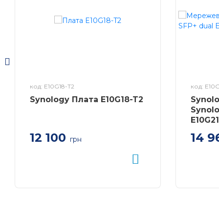
код: E10G18-T2
код: E10G
Synology Плата E10G18-T2
Synol
Synolo
E10G21
12 100
14 9
грн
Додаткова високошвидкісна
Мережев
плата 10GBase-T з двома
10GbE S
портами для серверів Synology
NAS