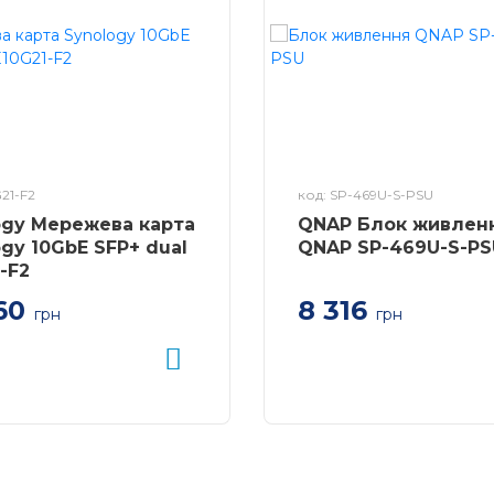
21-F2
код: SP-469U-S-PSU
ogy Мережева карта
QNAP Блок живлен
gy 10GbE SFP+ dual
QNAP SP-469U-S-PS
-F2
8 316
60
грн
грн
а карта Synology
Блок живлення QNAP S
FP+ dual
S-PSU 250W