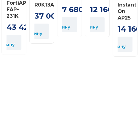
FortiAP
R0K13A
Instant
7 680
12 160
FAP-
грн
грн
On
37 000
231K
грн
AP25
У
У
43 428
корзину
корзину
14 16
У
грн
У
корзину
к
У
орзину
корзину