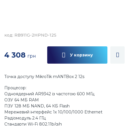
код: RB911G-2HPND-12S
4 308
У корзину
грн
Точка доступу MikroTik mANTBox 2 12s
Процесор:
Одноядерний AR9342 із частотою 600 МГц
ОЗУ 64 МБ RAM
ПЗУ 128 МБ NAND, 64 КБ Flash
Мережевий інтерфейс 1х 10/100/1000 Ethernet
Радіомодуль 2.4 ГГц
Стандарти Wi-Fi 802.11b/g/n