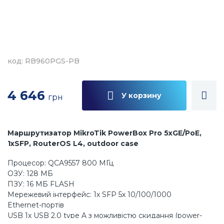
код: RB960PGS-PB
4 646
У корзину
грн
Маршрутизатор MikroTik PowerBox Pro 5xGE/PoE,
1xSFP, RouterOS L4, outdoor case
Процесор: QCA9557 800 МГц
ОЗУ: 128 МБ
ПЗУ: 16 МБ FLASH
Мережевий інтерфейс: 1х SFP 5х 10/100/1000
Ethernet-портів
USB 1x USB 2.0 type A з можливістю скидання (power-