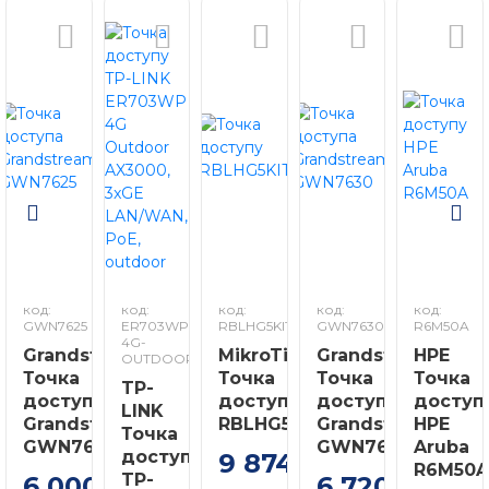
код:
код:
код:
код:
код:
GWN7625
ER703WP-
RBLHG5KIT
GWN7630_1
R6M50A
4G-
Grandstream
MikroTik
Grandstream
HPE
OUTDOOR
Точка
Точка
Точка
Точка
TP-
доступа
доступу
доступа
доступ
LINK
Grandstream
RBLHG5KIT
Grandstream
HPE
Точка
GWN7625
GWN7630
Aruba
доступу
9 874
грн
R6M50
TP-
6 000
6 720