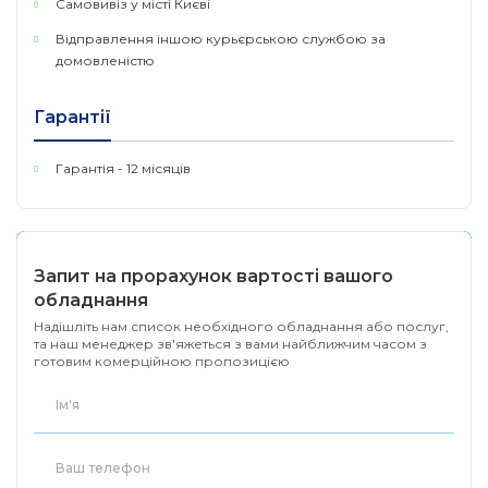
1х 10/100 Ethernet (Auto-
Самовивіз у місті Києві
Ethernet
MDI/X)
Відправлення іншою курьєрською службою за
домовленістю
Вбудований 5 ГГц
Радіомодуль
802.11a/n
Гарантії
MIMO
2x2
Гарантія - 12 місяців
Діапазон робочих
5150 - 5875 МГц
частот
Живлення
10-28 В Passive PoE
Запит на прорахунок вартості вашого
Посилення антени
9 Дбі
обладнання
Надішліть нам список необхідного обладнання або послуг,
Максимальне
та наш менеджер зв'яжеться з вами найближчим часом з
6 Вт
енергоспоживання
готовим комерційною пропозицією
60 ° (без параболічної
Ширина променя
антени)
Робоча температура
-40.. +70 °C