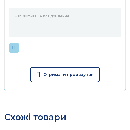
Операційна система
RouterOS 3-го рівня
Світлодіодні
8 індикаторів (6
індикатори
користувальницьких)
Розміри
84 x 84 x 115 мм
Отримати прорахунок
Схожі товари