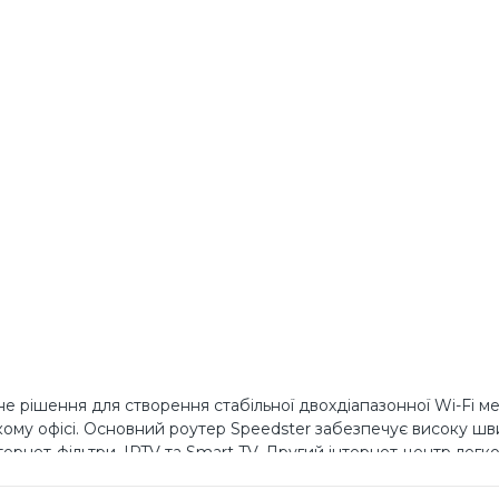
не рішення для створення стабільної двохдіапазонної Wi-Fi м
ому офісі. Основний роутер Speedster забезпечує високу шв
тернет-фільтри, IPTV та Smart TV. Другий інтернет-центр легк
ідтримкою Mesh та без додаткового налаштування. Управління