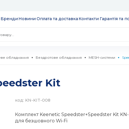
Бренди
Новини
Оплата та доставка
Контакти
Гарантія та 
ве обладнання
Бездротове обладнання
MESH-системи
Spee
 екрани
eedster Kit
ції
S
 модулі вводу/
ів та додатків
код: KN-KIT-008
 SSD 2.5''
екеровані
Комплект Keenetic Speedster+Speedster Kit KN
комутатори
для безшовного Wi-Fi
 HDD 3.5''
WebSmart
тизатори
нтерфейсів