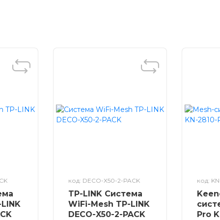
ий додаток KeeneticOS.
ACK
код: DECO-X50-2-PACK
код: K
ема
TP-LINK Система
Keen
-LINK
WiFi-Mesh TP-LINK
сист
ACK
DECO-X50-2-PACK
Pro 