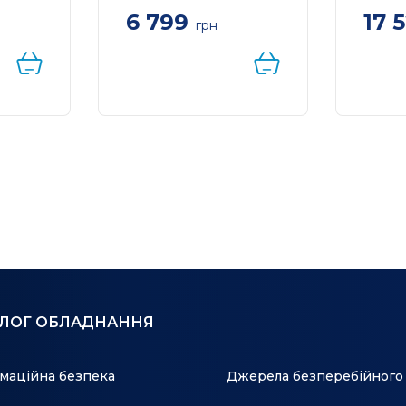
6 799
17 
грн
sh TP-
Система WiFi-Mesh TP-
Keenet
1200,
LINK Deco X50
KN-28
2мод,
AX3000, 3xGE
компл
0
LANWAN, 2мод
маршр
5 (AC1
АЛОГ ОБЛАДНАННЯ
маційна безпека
Джерела безперебійного