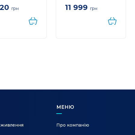
520
11 999
грн
грн
ic Orbiter Pro
Система WiFi-Mesh TP-
10-PACK4 –
LINK Deco PX50
ект з 4 Mesh
AX3000, 3xGE
утизаторів Wi-Fi
LAN/WAN, 2 мод,
300)
Powerline G1500
МЕНЮ
 живлення
Про компанію