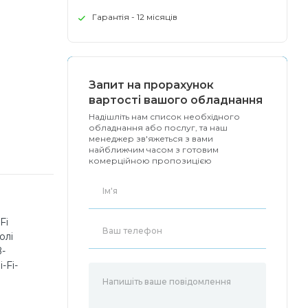
Гарантія - 12 місяців
Запит на прорахунок
вартості вашого обладнання
Надішліть нам список необхідного
обладнання або послуг, та наш
менеджер зв'яжеться з вами
найближчим часом з готовим
комерційною пропозицією
Fi
олі
B-
-Fi-