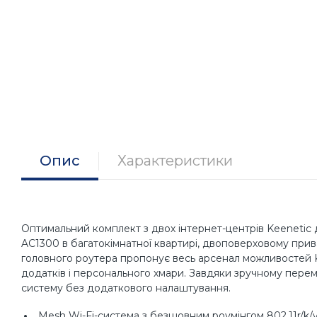
Опис
Характеристики
Оптимальний комплект з двох інтернет-центрів Keenetic д
AC1300 в багатокімнатної квартирі, двоповерховому прив
головного роутера пропонує весь арсенал можливостей K
додатків і персонального хмари. Завдяки зручному перем
систему без додаткового налаштування.
Mesh Wi-Fi-система з безшовним роумінгом 802.11r/k/