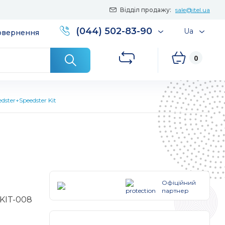
Відділ продажу:
sale@itel.ua
(044) 502-83-90
Ua
повернення
0
dster+Speedster Kit
Офіційний
партнер
-KIT-008