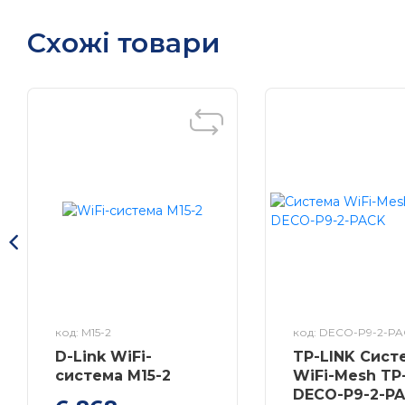
мережею здійснюється через веб-інтерфейс або мобільн
Схожі товари
код: M15-2
код: DECO-P9-2-P
D-Link WiFi-
TP-LINK Сист
система M15-2
WiFi-Mesh TP
DECO-P9-2-P