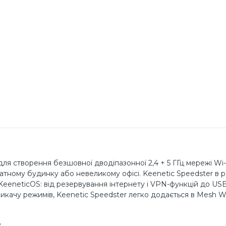
ля створення безшовної дводіпазонної 2,4 + 5 ГГц мережі Wi-
атному будинку або невеликому офісі. Keenetic Speedster в р
eeneticOS: від резервування інтернету і VPN-функцій до US
икачу режимів, Keenetic Speedster легко додається в Mesh Wi
v