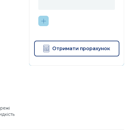
Отримати прорахунок
ережі
идкість
о