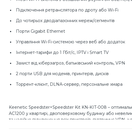
Підключення ретранслятора по дроту або Wi-Fi
До чотирьох дводіапазонних мереж/сегментів
Порти Gigabit Ethernet
Управління Wi-Fi-системою через веб або додаток
Інтернет-тарифи до 1 Гбіт/с, IPTV і Smart TV
Захист від кіберзагроз, батьківський контроль, VPN
2 порти USB для модемів, принтерів, дисків
Торрент-клієнт, DLNA-сервер, персональне хмара
Keenetic Speedster+Speedster Kit KN-KIT-008 – оптималь
AC1200 у квартирі, двоповерховому будинку або невелик
та надійне підключення всіх пристроїв, підтримує VPN, ін
підключається як ретранслятор по кабелю або Wi-Fi з п