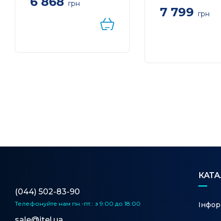
6 868
грн
7 799
WiFi-система D-Link
грн
M15-2 EAGLE PRO AI
Система WiFi-Me
AX1500 Mesh WiFi
LINK Deco P9 AC
(2шт)
2xGE LAN/WAN, 
Powerline AV100
КАТ
(044) 502-83-90
Телефонуйте нам
пн.-пт.: з 9:00 до 18:00
Інфор
sale@itel.ua