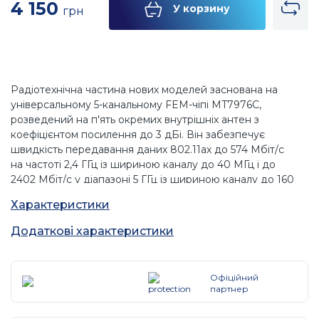
4 150
У корзину
грн
Радіотехнічна частина нових моделей заснована на
універсальному 5-канальному FEM-чіпі MT7976C,
розведений на п'ять окремих внутрішніх антен з
коефіцієнтом посилення до 3 дБі. Він забезпечує
швидкість передавання даних 802.11ax до 574 Мбіт/с
на частоті 2,4 ГГц із шириною каналу до 40 МГц і до
2402 Мбіт/с у діапазоні 5 ГГц із шириною каналу до 160
МГц. Що стосується MIMO, то тут є MIMO 2x2 (2T2R) на
Характеристики
частоті 2,4 ГГц і MIMO 3x3 з двома просторовими
потоками (3T3R2SS) на частоті 5 ГГц.
Додаткові характеристики
Сумарна діаграма спрямованості антен у цих
пристроях у кожному діапазоні нагадує сплюснуту
сферу. Це дає змогу новій моделі приблизно
Офіційний
однаково добре працювати як у настільному, так і в
партнер
настінному положенні, а також за необхідності зв'язку,
наприклад, між поверхами приватного будинку.