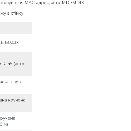
м'ятовування MAC-адрес, авто-MDI/MDIX
жу в стійку
EE 802.3x
 RJ45 (авто-
учена пара
вана кручена
кручена
0 м)