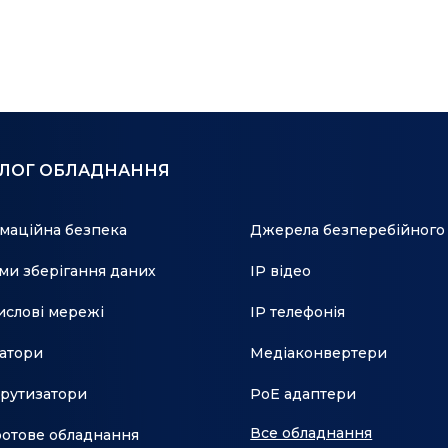
астільний/
АЛОГ ОБЛАДНАННЯ
атор
маційна безпека
Джерела безперебійного
ню
ми зберігання даних
IP відео
слові мережі
IP телефонія
атори
Медіаконвертери
sta™, XP or
рутизатори
PoE адаптери
or Linux.
Все обладнання
отове обладнання
0 ? (32 ? ~