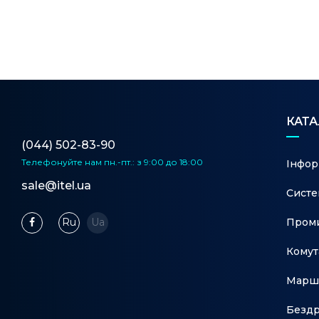
Метод передачі
Store-and-Forward
Iнші
Сертифікат
FCC, CE, RoHS
24-портовий 10/100 Мбіт/с н
КАТ
для монтажу в стійку комут
(044) 502-83-90
Шнур живлення
Телефонуйте нам
пн.-пт.: з 9:00 до 18:00
Інфор
Упаковка містить
Керівництво по встановлен
sale@itel.ua
Систе
Набор для монтажу в стійку
Проми
Ru
Ua
Гумові ніжки
Комут
Microsoft® Windows® 8, 7,Vi
Системні вимоги
Марш
MAC® OS, NetWare®, UNIX® 
Бездр
Робоча температура: 0 ? ~ 4