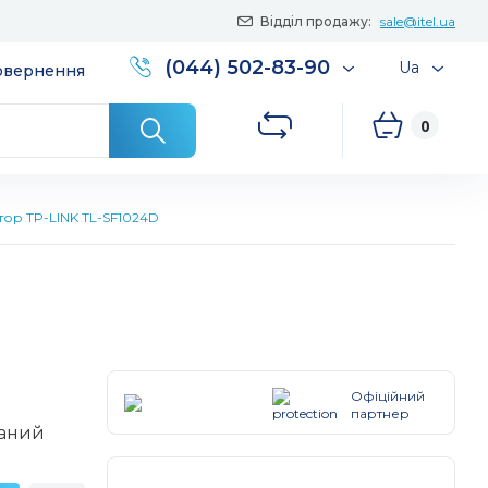
Відділ продажу:
sale@itel.ua
(044) 502-83-90
Ua
повернення
0
тор TP-LINK TL-SF1024D
Офіційний
партнер
ваний