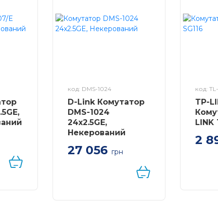
код: DMS-1024
код: TL
атор
D-Link Комутатор
TP-L
.5GE,
DMS-1024
Кому
ваний
24x2.5GE,
LINK
Некерований
2 8
27 056
Комут
грн
SG116 
Некер
юча
ати до 75%