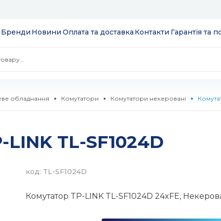
Бренди
Новини
Оплата та доставка
Контакти
Гарантія та 
ве обладнання
Комутатори
Комутатори некеровані
Комута
 екрани
-LINK TL-SF1024D
ції
S
 модулі вводу/
ів та додатків
код: TL-SF1024D
 SSD 2.5''
екеровані
Комутатор TP-LINK TL-SF1024D 24xFE, Некеро
комутатори
 HDD 3.5''
WebSmart
тизатори
нтерфейсів