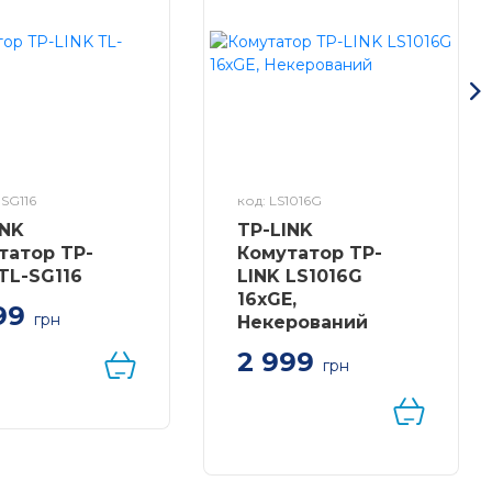
-SG116
код: LS1016G
INK
TP-LINK
татор TP-
Комутатор TP-
 TL-SG116
LINK LS1016G
16xGE,
99
грн
Некерований
атор TP-LINK TL-
2 999
16xGE,
грн
ований