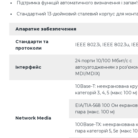
Підтримка функцій автоматичного визначення і запа
Стандартний 13-дюймовий сталевий корпус для монта
Апаратне забезпечення
Стандарти та
IEEE 802.3i, IEEE 802.3u, IE
протоколи
24 порти 10/100 Мбит/с с
Інтерфейс
автоузгодженням з роз'ємом
MDI/MDIX)
10Base-T: неекранована кр
категорій 3, 4, 5 (макс 100 м)
EIA/TIA-568 100 Ом екрано
пара (макс. 100 м)
Network Media
100Base-TX: неекранована 
пара категорій 5, 5e (макс 10