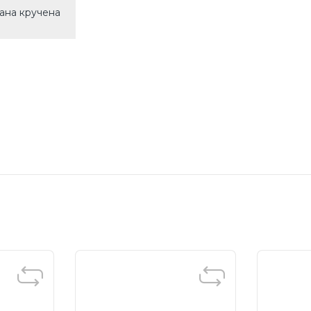
вана кручена
ц)
сть, 100