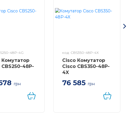
єм 384 Вт)
BS250-48P-4G
код: CBS350-48P-4X
o Комутатор
Cisco Комутатор
o CBS250-48P-
Cisco CBS350-48P-
4X
678
76 585
грн
грн
48-port GE,
Managed 48-port GE,
(370W), 4x1G SFP
PoE+ (370W), 4x10G
SFP+