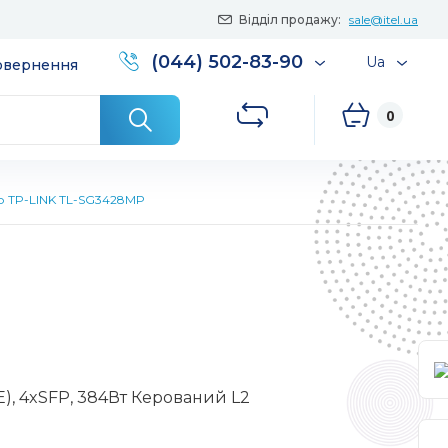
Відділ продажу:
sale@itel.ua
(044) 502-83-90
Ua
повернення
0
р TP-LINK TL-SG3428MP
), 4xSFP, 384Вт Керований L2