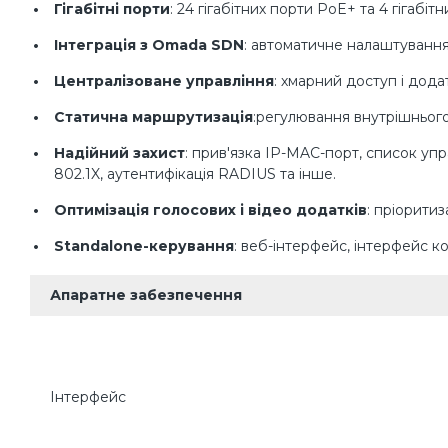
Гігабітні порти
: 24 гігабітних порти PoE+ та 4 гігаб
Інтеграція з Omada SDN
: автоматичне налаштування 
Централізоване управління
: хмарний доступ і дод
Статична маршрутизація
:регулювання внутрішньог
Надійний захист
: прив'язка IP-MAC-порт, список уп
802.1X, аутентифікація RADIUS та інше.
Оптимізація голосових і відео додатків
: пріоритиз
Standalone-керування
: веб-інтерфейс, інтерфейс 
Апаратне забезпечення
Інтерфейс