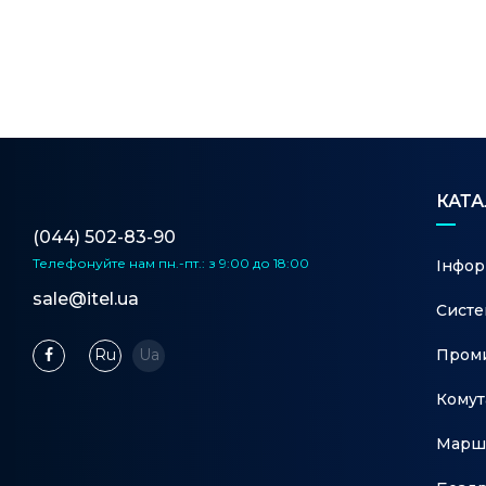
QoS (приорітезація трафіку)
КАТ
(044) 502-83-90
Телефонуйте нам
пн.-пт.: з 9:00 до 18:00
Інфор
sale@itel.ua
Систе
Проми
Ru
Ua
Комут
Марш