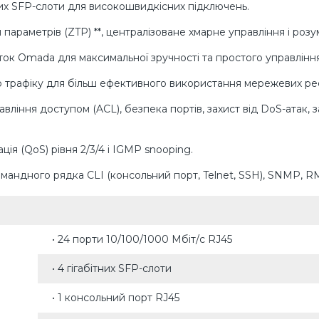
ітних SFP-слоти для високошвидкісних підключень.
параметрів (ZTP) **, централізоване хмарне управління і роз
аток Omada для максимальної зручності та простого управління
о трафіку для більш ефективного використання мережевих рес
равління доступом (ACL), безпека портів, захист від DoS-атак
ація (QoS) рівня 2/3/4 і IGMP snooping.
командного рядка CLI (консольний порт, Telnet, SSH), SNMP, 
• 24 порти 10/100/1000 Мбіт/с RJ45
• 4 гігабітних SFP-слоти
• 1 консольний порт RJ45