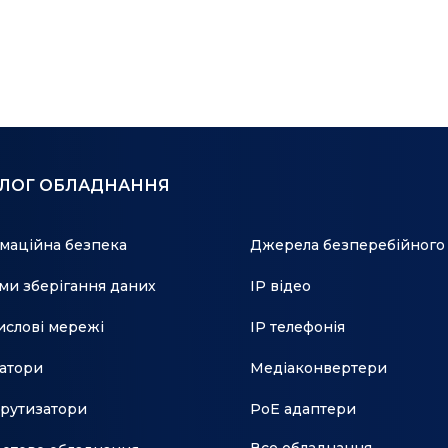
- WRR (Weighted Round Robin)
- SP + WRR
• Контроль пропускної здатності
- Обмеження швидкості для портів / потоків
• Плавне продуктивність
АЛОГ ОБЛАДНАННЯ
• Дії з потоками
маційна безпека
Джерела безперебійного
- Віддзеркалення (на підтримуваний інтерфейс)
ми зберігання даних
IP відео
- Перенаправлення (на підтримуваний інтерфейс)
слові мережі
IP телефонія
- Обмеження швидкості
атори
Медіаконвертери
- Мітки приоритизации QoS
рутизатори
PoE адаптери
• Агрегирование каналів
Все обладнання