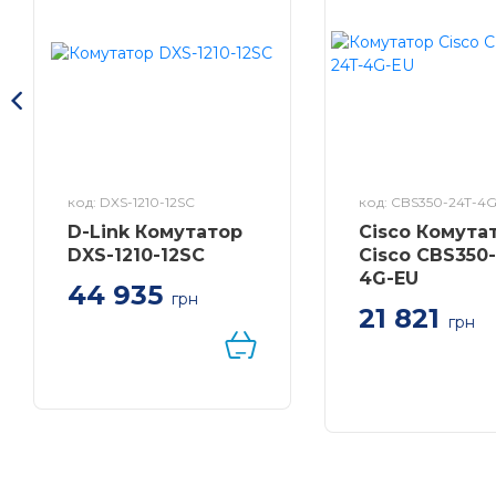
Продуктивність
Switching Capacity
Швидкість пересилання пакетів
Таблиця MAC адрес
код: DXS-1210-12SC
код: CBS350-24T-4
D-Link Комутатор
Cisco Комута
Jumbo Frame
DXS-1210-12SC
Cisco CBS350
4G-EU
Можливості програмного забезпечення
44 935
грн
21 821
Комутатор D-Link DXS-
грн
1210-12SC 10xSFP+,
Cisco CBS350-24T
2x10GE/SFP+, L3
EU — Комутатор
керований L3 24
4xSFP 56 Гбіт/с