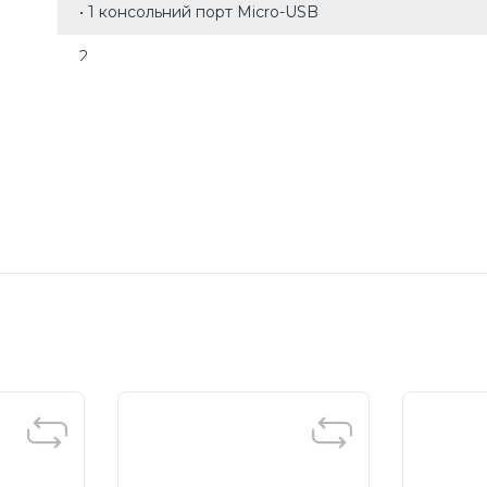
• 1 консольний порт Micro-USB
2
100–240 В змінного струму, 50/60 Гц
• Стандарт: підтримка 802.3at/af
• Порти PoE +: 24 порти, до 30 Вт на порт
• Живлення: 384 Вт
440 × 330 × 44 мм
Монтується в стійку
• 31,0 Вт (110 В / 60 Гц без підключеного питомого п
• 463,8 Вт (110 В / 60 Гц з підключеним питомим пр
• 105,78 БТЕ/год (без підключеного питомого пристр