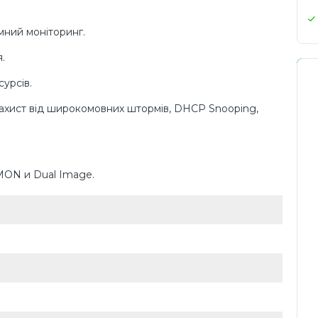
умний моніторинг.
.
урсів.
, захист від широкомовних штормів, DHCP Snooping,
RMON и Dual Image.