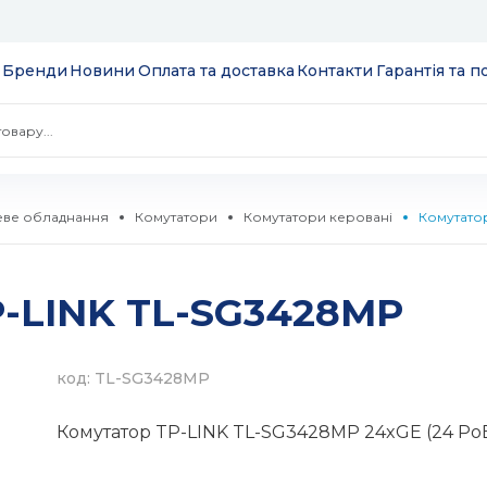
Бренди
Новини
Оплата та доставка
Контакти
Гарантія та 
ве обладнання
Комутатори
Комутатори керовані
Комутато
 екрани
P-LINK TL-SG3428MP
ції
S
 модулі вводу/
ів та додатків
код: TL-SG3428MP
 SSD 2.5''
екеровані
Комутатор TP-LINK TL-SG3428MP 24xGE (24 PoE
комутатори
 HDD 3.5''
WebSmart
тизатори
нтерфейсів