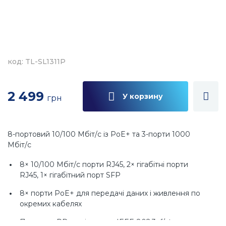
код: TL-SL1311P
2 499
У корзину
грн
8-портовий 10/100 Мбіт/с із PoE+ та 3-порти 1000
Мбіт/с
8× 10/100 Мбіт/с порти RJ45, 2× гігабітні порти
RJ45, 1× гігабітний порт SFP
8× порти PoE+ для передачі даних і живлення по
окремих кабелях
Працює з PD, сумісними з IEEE 802.3af/at