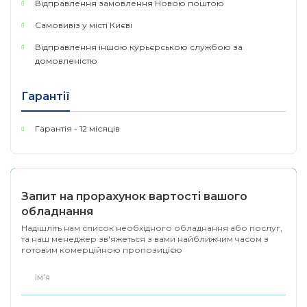
Plug and Play - без необхідності конфігурації
Відправлення замовлення Новою поштою
Самовивіз у місті Києві
АПАРАТНЕ ЗАБЕЗПЕЧЕННЯ
Відправлення іншою курьєрською службою за
домовленістю
• 8 портів 10/100 Мбіт/с
802.3af/at PoE+, 2 порти
Gigabit RJ45, 1 порт Gigabit
Гарантії
Інтерфейс
SFP
• АВТО Negotiation
Гарантія - 12 місяців
• AUTO MDI/MDIX
• 10BASE-T: кабель UTP
категорії 3, 4, 5 (максимум
100 м)
Запит на прорахунок вартості вашого
• EIA/TIA-568 100 Ом STP
обладнання
Мережеве
(максимум 100 м)
Надішліть нам список необхідного обладнання або послуг,
середовище
• 100BASE-TX: кабель UTP
та наш менеджер зв'яжеться з вами найближчим часом з
готовим комерційною пропозицією
категорії 5, 5e (максимум 100
м)
• EIA/TIA-568 100 Ом STP
(максимум 100 м)