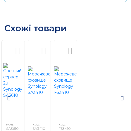
DSM UC — операційна система, розроблена, щоб
полегшити процес навчання, яка дозволяє
управляти двома контролерами з одного порталу.
Схожі товари
Вбудовані програми моніторингу відображають
стан і відправляють повідомлення при виникненні
важливих подій, щоб ІТ-адміністратори своєчасно
отримували повідомлення про потенційні
проблеми і реагували на них в найкоротші терміни.
Захист критично важливих даних від аварій
Snapshot Replication використовується з
підтримкою файлової системи Btrfs, забезпечуючи
майже миттєву плановану захист даних. Завдяки
підтримці до 4096 моментальних знімків всієї
системи для віддалених серверів і локальних томів
UC3200 забезпечує захист з використанням
знімків, узгоджених з додатками, і миттєве
відновлення віртуальних машин в iSCSI LUN в разі
аварії.
код:
код:
код:
SA3610
SA3410
FS3410