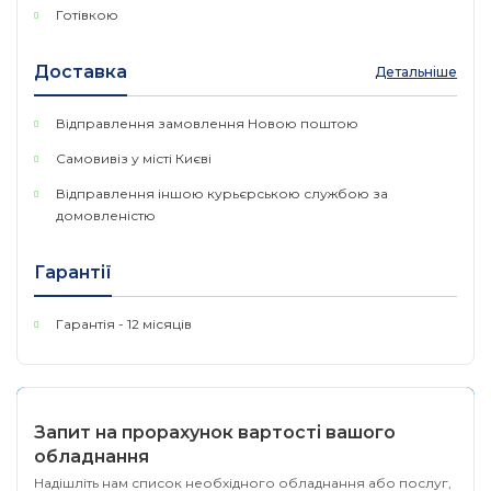
4 слота DDR4
Готівкою
Оперативна пам'ять ECC UDIMM 8 ГБ з можливістю
розширення до 64 ГБ підвищує продуктивність
Доставка
Детальніше
системи.
Відправлення замовлення Новою поштою
Вентилятор
Самовивіз у місті Києві
резервні модульні вентилятори легко обслуговувати і
Відправлення іншою курьєрською службою за
замінювати, що зводить до мінімуму час простою.
домовленістю
SATA DOM
Гарантії
Інтерфейс SATA DOM ізолює операційну систему від
звичайних даних, що зберігаються на жорстких дисках.
Гарантія - 12 місяців
Non-Transparent Bridge (NTB)
підключайте два модулі контролера з неймовірною
швидкістю і миттєво синхронізуйте дані пам'яті між
Запит на прорахунок вартості вашого
контролерами для запобігання втрати кешованих
обладнання
даних в разі, якщо один з контролерів недоступний.
Надішліть нам список необхідного обладнання або послуг,