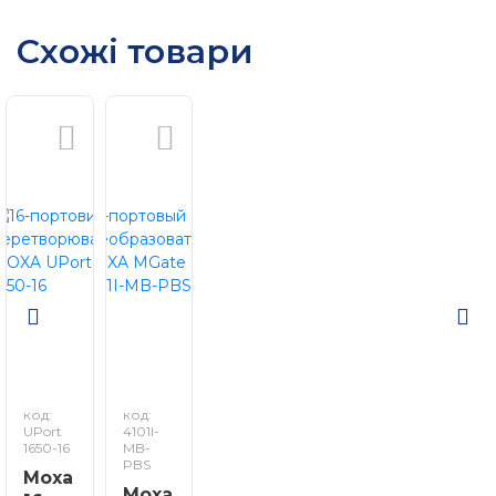
Схожі товари
код:
код:
UPort
4101I-
1650-16
MB-
PBS
Moxa
Moxa