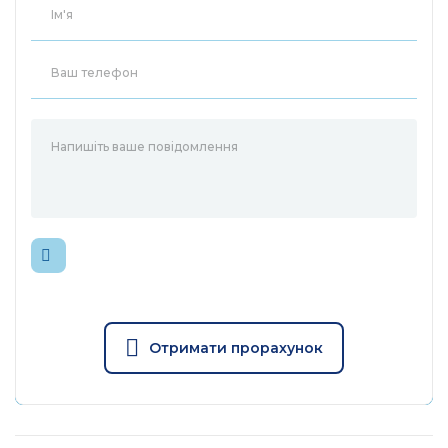
Підтримка живлення через порт або зовнішнє
джерело
Отримати прорахунок