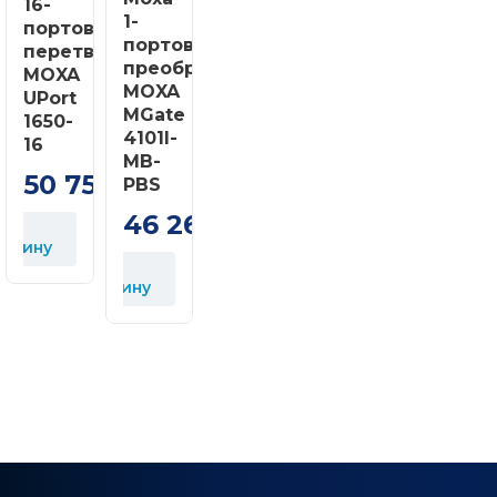
16-
1-
портовий
портовый
перетворювач
преобразователь
MOXA
MOXA
UPort
MGate
1650-
4101I-
16
MB-
50 751
PBS
грн
46 261
грн
орзину
У
корзину