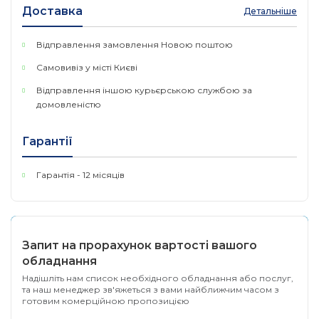
виконання. Вони мають Tx / Rx світлодіодну індикацію
Доставка
Детальніше
віх послідовних портів на лицьовій панелі і male DB9
порти на задній панелі. Це дозволяє MOXA UPort 1610-
Відправлення замовлення Новою поштою
16 / 1650-16 встановлювати їх в стандартні 19 " стійки і
спрощувати обслуговування та адміністрування.
Самовивіз у місті Києві
Відправлення іншою курьєрською службою за
особливості
домовленістю
Додає 16 RS-232/422/485 порти USB
Гарантії
plug and play підключення
Не вимагає додатковий I/O або IRQ
Гарантія - 12 місяців
Стандартне 19" кріплення
Швидкість до 921.6 Kbps
Запит на прорахунок вартості вашого
Вбудована 15 KV ESD Surge Protection
обладнання
Підтримка USB 2.0, до 480 Mbps
Надішліть нам список необхідного обладнання або послуг,
та наш менеджер зв'яжеться з вами найближчим часом з
IP30 металевий корпус
готовим комерційною пропозицією