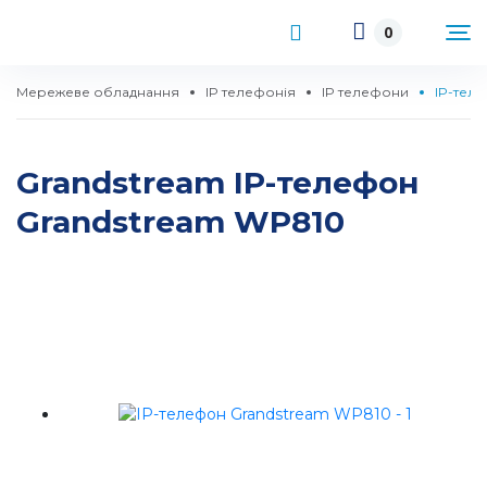
0
Мережеве обладнання
IP телефонія
IP телефони
IP-тел
Grandstream IP-телефон
Grandstream WP810