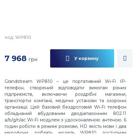
код: WP810
7 968
У корзину
грн
Grandstream WP810 – це портативний Wi-Fi IP-
телефон, створений відповідати вимогам різних
підприємств, включаючи роздрібні магазини,
транспортні компанії, медичні установи та охоронні
організації. Цей базовий бездротовий Wi-Fi телефон
обладнаний вбудованим дводіапазонним 802.11
a/b/g/n/ac Wi-Fi модулем з удосконаленою антеною. 6
годин роботи в режимі розмови, HD якість мови і два
мікрофони, роблять модель WP810 доступним