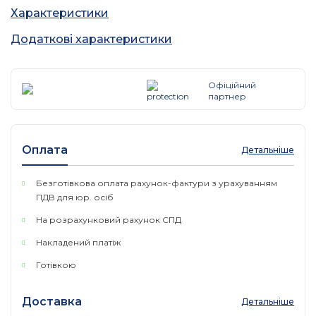
рішенням, яке поєднує в собі функціональність,
Характеристики
мобільність і надійність для забезпечення всіх вимог
портативної телефонії.
Додаткові характеристики
Офіційний
партнер
Оплата
Детальніше
Безготівкова оплата рахунок-фактури з урахуванням
ПДВ для юр. осіб
На розрахунковий рахунок СПД
Накладений платіж
Готівкою
Доставка
Детальніше