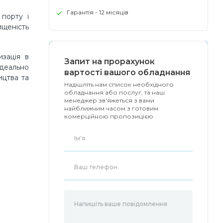
Гарантія - 12 місяців
 порту і
ищеність
изація в
Запит на прорахунок
ідеально
вартості вашого обладнання
ицтва та
Надішліть нам список необхідного
обладнання або послуг, та наш
менеджер зв'яжеться з вами
найближчим часом з готовим
комерційною пропозицією