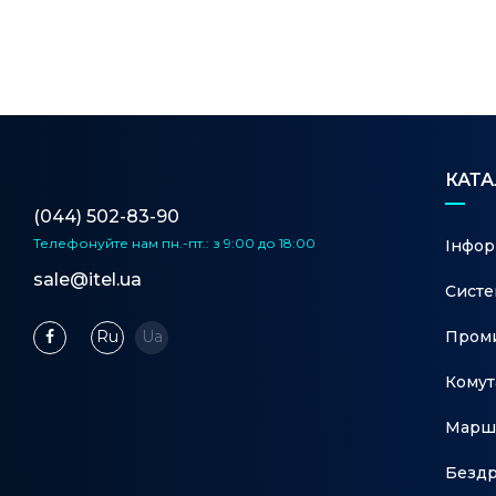
КАТ
(044) 502-83-90
Телефонуйте нам
пн.-пт.: з 9:00 до 18:00
Інфор
sale@itel.ua
Систе
Проми
Ru
Ua
Комут
Марш
Бездр