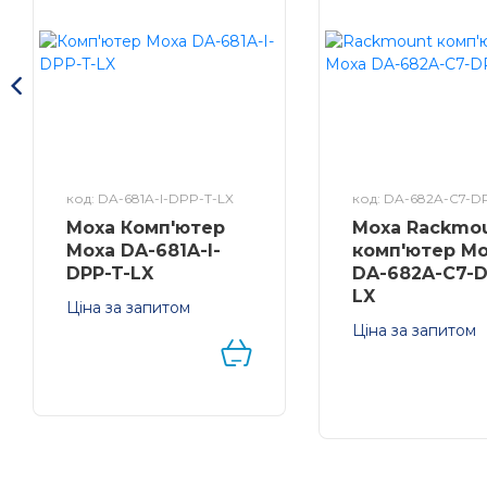
код: DA-681A-I-DPP-T-LX
код: DA-682A-C7-D
Moxa Комп'ютер
Moxa Rackmo
Moxa DA-681A-I-
комп'ютер M
DPP-T-LX
DA-682A-C7-D
LX
Ціна за запитом
IEC 61850-3 сумісний
Ціна за запитом
x86 rackmount
двоядерний Intel
комп'ютер з VGA, 6
i7-3517UE, 6хGiga
Ethernet портами, 2
Ethernet, USBx4,
RS-232/422/485 порту,
CompactFlash, 1 
Linux Debian 8, -40 до
RAM, 2 Гб DOM, 
70°C
Debian 7, 2 входи
живлення