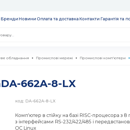
Бренди
Новини
Оплата та доставка
Контакти
Гарантія та 
ве обладнання
Промислові мережі
Промислові комп'ютери
 екрани
DA-662A-8-LX
ції
S
 модулі вводу/
ів та додатків
код: DA-662A-8-LX
 SSD 2.5''
екеровані
Комп'ютер в стійку на базі RISC-процесора з 8
комутатори
з інтерфейсами RS-232/422/485 і передвстано
ОС Linux
 HDD 3.5''
WebSmart
тизатори
нтерфейсів