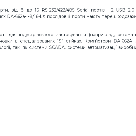
и, від 8 до 16 RS-232/422/485 Serial портів і 2 USB 2.0
лях DA-662a-I-8/16-LX послідовні порти мають перешкодозах
і для індустріального застосування (наприклад, автомат
ановки в спеціалізованих 19" стійках. Комп'ютери DA-662A 
логії, такі як системи SCADA, системи автоматизації виробн