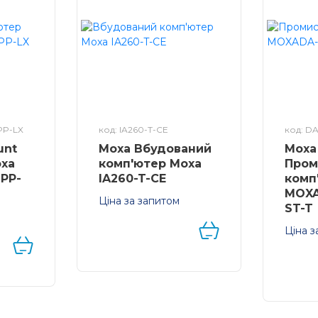
PP-LX
код: IA260-T-CE
код: D
unt
Moxa Вбудований
Moxa
oxa
комп'ютер Moxa
Пром
PP-
IA260-T-CE
комп
MOXA
Ціна за запитом
ST-T
Вбудований
 Core
комп'ютер на DIN-
Ціна з
bit
рейку з 4 x RS-
Модул
232/422/485, 8 x DI/DO,
х 100 
Гб
2 x Ethernet, VGA,
комп'ю
Linux
CompactFlash, USB на
DA-71
базі ОС Windows CE 6.
оптов
Ethern