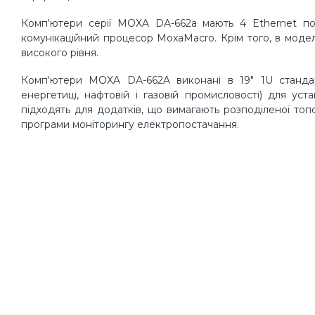
Комп'ютери серії MOXA DA-662a мають 4 Ethernet порт
комунікаційний процесор MoxaMacro. Крім того, в моде
високого рівня.
Комп'ютери MOXA DA-662A виконані в 19" 1U стандарт
енергетиці, нафтовій і газовій промисловості) для уст
підходять для додатків, що вимагають розподіленої топо
програми моніторингу електропостачання.