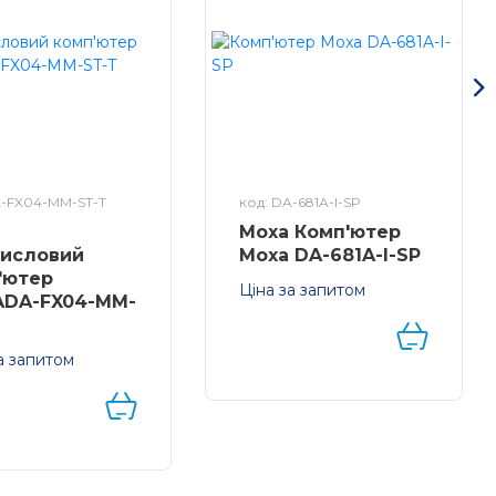
A-FX04-MM-ST-T
код: DA-681A-I-SP
Moxa Комп'ютер
исловий
Moxa DA-681A-I-SP
'ютер
Ціна за запитом
DA-FX04-MM-
x86 rackmount
комп'ютер з VGA, 6
Ethernet портами, 2 RS
а запитом
ь розширення 4
- 232/422/485 порти, 10
BaseFX для
RS-485 портів, mSATA,
терів DA-682,
SATA, 4 USB, -25 до
0,
55°C
олоконний
et, мультимод,