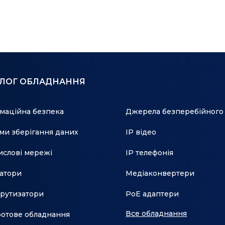
роз'єм
АЛОГ ОБЛАДНАННЯ
маційна безпека
Джерела безперебійного
ми зберігання даних
IP відео
слові мережі
IP телефонія
атори
Медіаконвертери
рутизатори
PoE адаптери
Все обладнання
отове обладнання