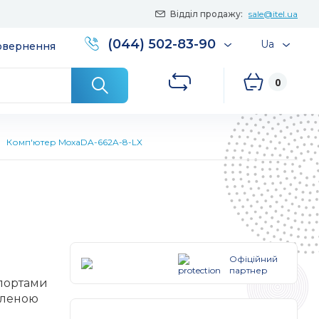
Відділ продажу:
sale@itel.ua
(044) 502-83-90
Ua
повернення
0
Комп'ютер MoxaDA-662A-8-LX
Офіційний
партнер
 портами
вленою