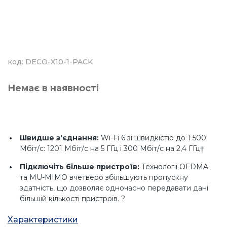
код: DECO-X10-1-PACK
Немає в наявності
Швидше з'єднання:
Wi-Fi 6 зі швидкістю до 1 500
Мбіт/с: 1201 Мбіт/с на 5 ГГц і 300 Мбіт/с на 2,4 ГГц†
Підключіть більше пристроїв:
Технології OFDMA
та MU-MIMO вчетверо збільшують пропускну
здатність, що дозволяє одночасно передавати дані
більшій кількості пристроїв. ?
Посилене безшовне покриття:
Забезпечте
Характеристики