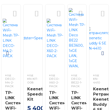
код:
код:
код:
код:
код:
DECO-
KN-KIT-
DECO-
DECO-
KN-
M4-2-
008
X60-2-
BE22-1-
4410
PACK
PACK
PACK
Keenetic
Keeneti
TP-
TP-
TP-
Speedster+Speedster
Ретран
LINK
LINK
LINK
Kit
Keeneti
Система
Система
Система
Buddy
5 400
WiFi-
WiFi-
WiFi-
грн
6 SE