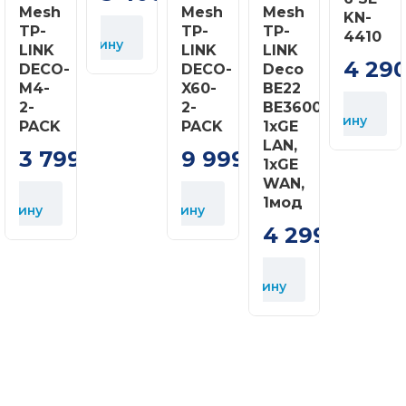
Mesh
Mesh
Mesh
KN-
У
TP-
TP-
TP-
4410
корзину
LINK
LINK
LINK
4 29
DECO-
DECO-
Deco
У
M4-
X60-
BE22
к
У
2-
2-
BE3600,
корзину
PACK
PACK
1xGE
LAN,
3 799
9 999
грн
грн
1xGE
WAN,
У
1мод
орзину
корзину
4 299
грн
У
корзину