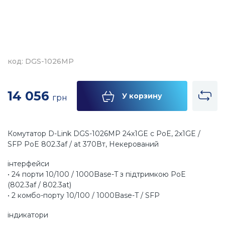
код: DGS-1026MP
14 056
У корзину
грн
Комутатор D-Link DGS-1026MP 24x1GE c PoE, 2x1GE /
SFP PoE 802.3af / at 370Вт, Некерований
інтерфейси
• 24 порти 10/100 / 1000Base-T з підтримкою PoE
(802.3af / 802.3at)
• 2 комбо-порту 10/100 / 1000Base-T / SFP
індикатори