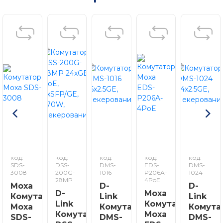
код:
код:
код:
код:
код:
SDS-
DSS-
DMS-
EDS-
DMS-
3008
200G-
1016
P206A-
1024
28MP
4PoE
Moxa
D-
D-
D-
Moxa
Комутатор
Link
Link
Link
Комутатор
Moxa
Комутатор
Комута
Комутатор
Moxa
SDS-
DMS-
DMS-