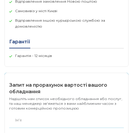
Відправлення замовлення Новою поштою
буфер пакетів
• 512 КБ
Самовивіз у місті Києві
стандарт PoE
Відправлення іншою курьєрською службою за
• IEEE 802.3af
домовленістю
• IEEE 802.3at
Порти з підтримкою PoE
Гарантії
• Порти 1-24
Гарантія - 12 місяців
Бюджет потужності PoE
• 370 Вт (макс. 30 Вт на порт PoE)
Запит на прорахунок вартості вашого
обладнання
Надішліть нам список необхідного обладнання або послуг,
та наш менеджер зв'яжеться з вами найближчим часом з
готовим комерційною пропозицією