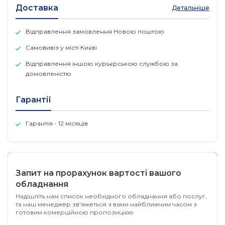
Доставка
Покращена якість обслуговування для
Детальніше
забезпечення продуктивності додатків із низькою
затримкою в реальному часі.
Відправлення замовлення Новою поштою
Підтримка фільтрації застосунків, URL-адрес, DNS і
Самовивіз у місті Києві
веб-контенту для блокування доступу до
Відправлення іншою курьєрською службою за
незахищеного вмісту.
домовленістю
Вбудований контролер може керувати собою і до
150 точками доступу GWN; GWN.Cloud пропонує
Гарантії
безкоштовну платформу хмарного управління для
необмеженої кількості маршрутизаторів і точок
Гарантія - 12 місяців
доступу GWN.
Запит на прорахунок вартості вашого
обладнання
Надішліть нам список необхідного обладнання або послуг,
та наш менеджер зв'яжеться з вами найближчим часом з
готовим комерційною пропозицією