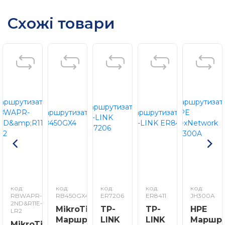
Схожі товари
код:
код:
код:
код:
код:
RBWAPR-
RB450GX4
ER7206
ER8411
JH300A
2ND&R11E-
MikroTik
TP-
TP-
HPE
LR2
Маршрутизатор
LINK
LINK
Маршру
MikroTik