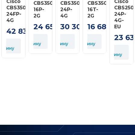
Cisco
Cisco
CBS350-
CBS350-
CBS350-
CBS350-
CBS250
16P-
24P-
16T-
24FP-
24P-
2G
4G
2G
4G
4G-
У
24 653
30 305
16 688
EU
к
грн
грн
грн
42 837
грн
23 6
У
У
У
корзину
корзину
корзину
орзину
У
корзину