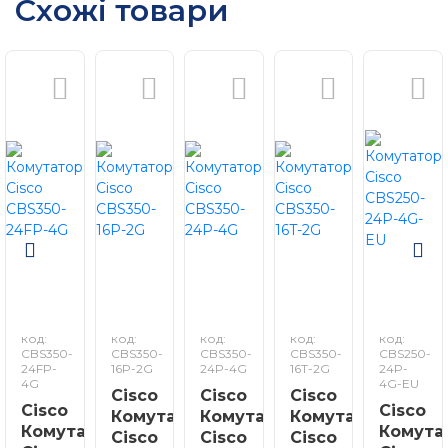
Схожі товари
код:
код:
код:
код:
код:
CBS350-
CBS350-
CBS350-
CBS350-
CBS250-
24FP-
16P-2G
24P-4G
16T-2G
24P-
4G
4G-EU
Cisco
Cisco
Cisco
Cisco
Cisco
Комутатор
Комутатор
Комутатор
Комутатор
Комута
Cisco
Cisco
Cisco