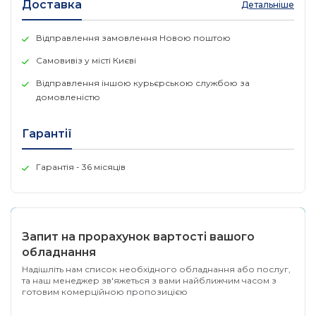
Доставка
допомогою протоколу Т. 38
Детальніше
Відправлення замовлення Новою поштою
Самовивіз у місті Києві
Відправлення іншою курьєрською службою за
домовленістю
Гарантії
Гарантія - 36 місяців
Запит на прорахунок вартості вашого
обладнання
Надішліть нам список необхідного обладнання або послуг,
та наш менеджер зв'яжеться з вами найближчим часом з
готовим комерційною пропозицією