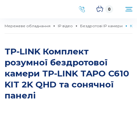
0
Мережеве обладнання
IP відео
Бездротові IP камери
Ком
TP-LINK Комплект
розумної бездротової
камери TP-LINK TAPO C610
KIT 2K QHD та сонячної
панелі