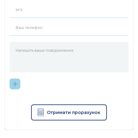
Камера
Датчик
1/2,8-дюймовий CMOS-сенсор
зображення
із прогресивною розгорткою
Фокусна відстань: 4,0 мм
Діафрагма: F1,6
Поле зору: 100,6° (по
Об'єктив
діагоналі), 84,4° (по
горизонталі), 44,3° (по
вертикалі)
Механічний діапазон
повороту: 340° (360°
Діапазон
охоплення повороту)
руху
Отримати прорахунок
Механічний діапазон нахилу:
90° (130° охоплення нахилу)
2× 850 нм ІЧ-світлодіоди 10 м
Нічне