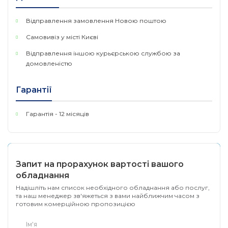
Кнопка Wi-Fi/WPS
Так
Відправлення замовлення Новою поштою
Mesh Wi-Fi система
Так
Самовивіз у місті Києві
Безшовний роумінг
Так
Відправлення іншою курьєрською службою за
802.11k/r/v
домовленістю
MU-MIMO
Так
Гарантії
Airtime Fairness
Так
Гарантія - 12 місяців
Beamforming
Так
OFDMA
Так
WEP, WPA-PSK
Так
Запит на прорахунок вартості вашого
обладнання
WPA2-PSK, WPA2-
Так
Надішліть нам список необхідного обладнання або послуг,
Enterprise
та наш менеджер зв'яжеться з вами найближчим часом з
готовим комерційною пропозицією
WPA3-PSK, WPA3-
Так
Enterprise, OWE