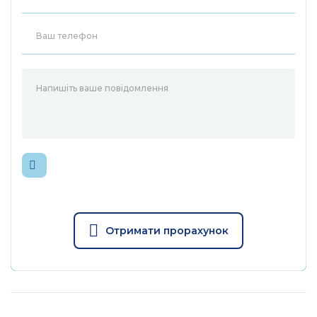
Multi-SSID та гостьова
Так
мережа
Контроль доступу по
Так
MAC-адресах
Wi-Fi Multimedia (WMM)
Так
Прямий або хмарний
Так
доступ через KeenDNS
Віддалений моніторинг і
керування мережею
Так
через хмару
Отримати прорахунок
Мобільний додаток для
Так
Android та iOS
Веб-конфігуратор з
майстром швидкого
Так
налаштування та HTTPS