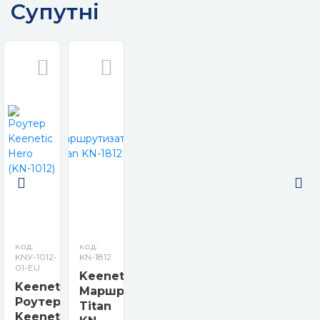
Супутні
Keenetic Buddy 6 SE KN-4410 – сучасний Mesh-
ретранслятор Wi-Fi 6 AX3000, який дозволяє
розширити покриття вашої домашньої чи офісної
мережі. Підтримує дводіапазонний Wi-Fi 2,4 + 5 ГГц,
забезпечує високу швидкість передачі даних до 2402
Мбіт/с на 5 ГГц та 574 Мбіт/с на 2,4 ГГц. Пристрій
підтримує технології MU-MIMO, Beamforming та
OFDMA для стабільного з’єднання всіх клієнтів. Buddy
6 легко інтегрується в систему Keenetic Mesh Wi-Fi,
забезпечуючи безшовний роумінг 802.11k/r/v та
централізоване керування через мобільний додаток
або хмарний сервіс. Порт Gigabit Ethernet забезпечує
дротове підключення для максимальної
продуктивності.
код:
код:
KNУ-1012-
KN-1812
01-EU
Keenetic
Keenetic
Маршрутизатор
Роутер
Titan
Keenetic