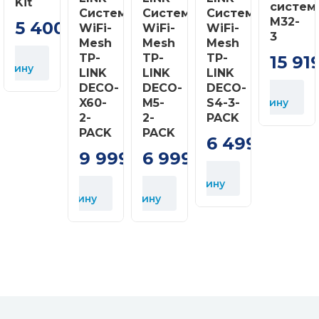
Kit
систем
Система
Система
Система
Маса пристрою
244 г
M32-
5 400
WiFi-
WiFi-
WiFi-
грн
3
Mesh
Mesh
Mesh
Діапазон робочих
0–40 °С
TP-
TP-
TP-
15 91
температур
орзину
LINK
LINK
LINK
DECO-
DECO-
DECO-
У
Вологість
20–95% (без
X60-
M5-
S4-3-
корзину
навколишнього повітря
конденсації)
2-
2-
PACK
при роботі
PACK
PACK
6 499
грн
Напруга
100–240 В 50/60
9 999
6 999
грн
грн
електроживлення
Гц
У
корзину
У
У
У
Пристрій,
корзину
корзину
к
кабель
Комплектація
Ethernet,
інструкція із
застосування