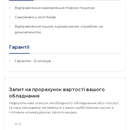
особливості
Відправлення замовлення Новою поштою
конвертування між Modbus TCP і Modbus
Самовивіз у місті Києві
RTU/ASCII
Відправлення іншою курьєрською службою за
1 Ethernet порт і до 4 RS-232/422/485 serial портів
домовленістю
Поддержка16 одночасних TCP "майстрів" і до 32
одночасних запитів до "майстра"
Гарантії
автокалібрація тайм аутів відповіді, що зберігає до
Гарантія - 12 місяців
70% зусиль при конфігурації
русифіковане меню
Запит на прорахунок вартості вашого
обладнання
Надішліть нам список необхідного обладнання або послуг,
та наш менеджер зв'яжеться з вами найближчим часом з
готовим комерційною пропозицією