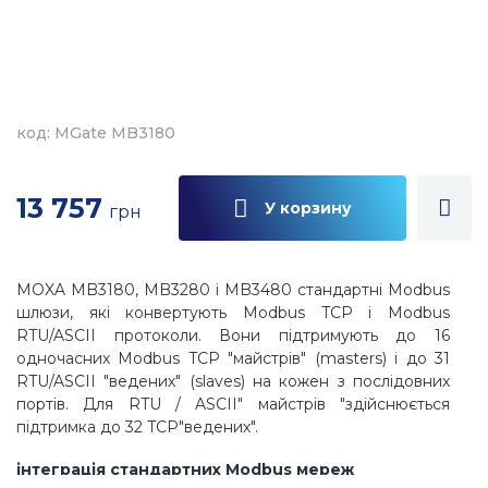
код: MGate MB3180
13 757
У корзину
грн
MOXA MB3180, MB3280 і MB3480 стандартні Modbus
шлюзи, які конвертують Modbus TCP і Modbus
RTU/ASCII протоколи. Вони підтримують до 16
одночасних Modbus TCP "майстрів" (masters) і до 31
RTU/ASCII "ведених" (slaves) на кожен з послідовних
портів. Для RTU / ASCII" майстрів "здійснюється
підтримка до 32 TCP"ведених".
інтеграція стандартних Modbus мереж