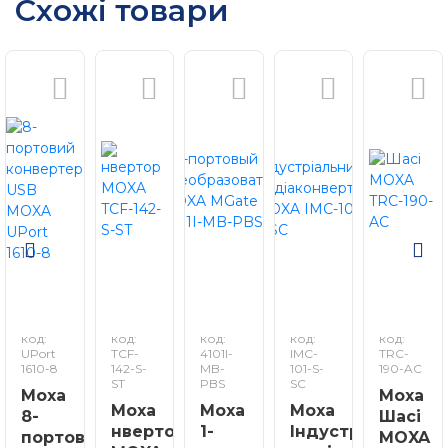
Схожі товари
код:
код:
код:
код:
код:
UPort
TCF-
4101I-
IMC-
TRC-
1610-8
142-S-
MB-
101-S-
190-AC
ST
PBS
SC
Moxa
Moxa
Moxa
Moxa
Moxa
8-
Шасі
нвертор
1-
Індустріальний
портовий
MOXA