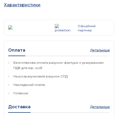
датчик напруги і сили струму
Характеристики
Енергоспоживання: До 3 Вт
Розмір: 113 х 89 х 28 мм
Вага: 130 г
Температура навколишнього середовища робоча:
Офіційний
-30... + 70 ° С
партнер
ОС: Mikrotik RouterOS Level 4
Виробник: MikroTik
Країна бренду: Латвія
Оплата
Детальніше
Гарантія: 12 місяців
Безготівкова оплата рахунок-фактури з урахуванням
ПДВ для юр. осіб
На розрахунковий рахунок СПД
Накладений платіж
Готівкою
Доставка
Детальніше