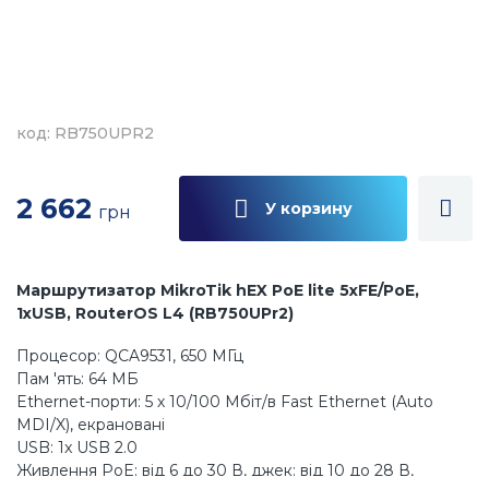
код: RB750UPR2
2 662
У корзину
грн
Маршрутизатор MikroTik hEX PoE lite 5xFE/PoE,
1xUSB, RouterOS L4 (RB750UPr2)
Процесор: QCA9531, 650 МГц
Пам 'ять: 64 МБ
Ethernet-порти: 5 х 10/100 Мбіт/в Fast Ethernet (Auto
MDI/X), екрановані
USB: 1x USB 2.0
Живлення PoE: від 6 до 30 В, джек: від 10 до 28 В,