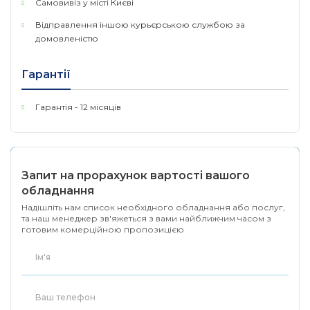
Самовивіз у місті Києві
Робоча температура: 0 ? ~ 40
Відправлення іншою курьєрською службою за
104 ?)
домовленістю
Температура зберігання: -40
(-40 ? ~ 158 ?)
Гарантії
Середовище
Вологість (робочий режим):
Гарантія - 12 місяців
без конденсації
Вологість (при зберіганні): 
без конденсації
Запит на прорахунок вартості вашого
обладнання
Надішліть нам список необхідного обладнання або послуг,
та наш менеджер зв'яжеться з вами найближчим часом з
готовим комерційною пропозицією