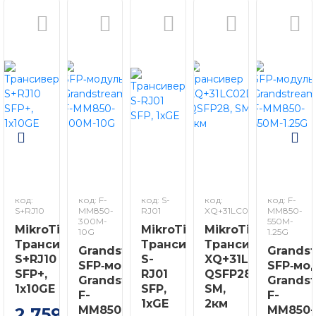
код:
код: F-
код: S-
код:
код: F-
S+RJ10
MM850-
RJ01
XQ+31LC02D
MM850-
300M-
550M-
MikroTik
MikroTik
MikroTik
10G
1.25G
Трансивер
Трансивер
Трансивер
Grandstream
Grands
S+RJ10
S-
XQ+31LC02D
SFP‑модуль
SFP‑мо
SFP+,
RJ01
QSFP28,
Grandstream
Grands
1x10GE
SFP,
SM,
F-
F-
1xGE
2км
MM850-
MM850-
2 759