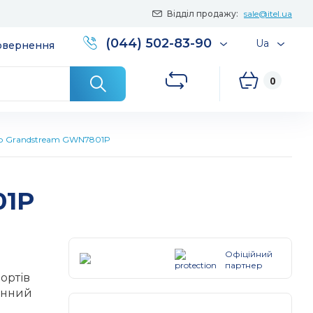
Відділ продажу:
sale@itel.ua
(044) 502-83-90
Ua
повернення
0
р Grandstream GWN7801P
01P
Офіційний
партнер
ортів
тінний