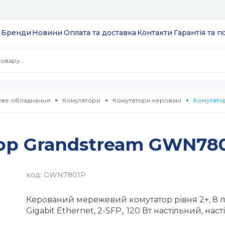
Бренди
Новини
Оплата та доставка
Контакти
Гарантія та 
ве обладнання
Комутатори
Комутатори керовані
Комутато
 екрани
ор Grandstream GWN78
ції
S
 модулі вводу/
ів та додатків
код: GWN7801P
 SSD 2.5''
екеровані
Керований мережевий комутатор рівня 2+, 8 п
комутатори
Gigabit Ethernet, 2-SFP,. 120 Вт настільний, нас
 HDD 3.5''
WebSmart
тизатори
нтерфейсів