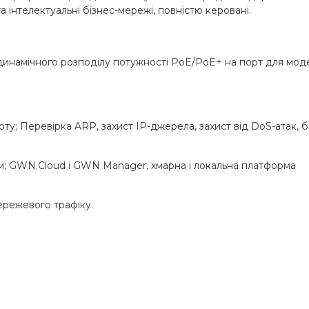
 інтелектуальні бізнес-мережі, повністю керовані.
динамічного розподілу потужності PoE/PoE+ на порт для мод
ту; Перевірка ARP, захист IP-джерела, захист від DoS-атак, 
м; GWN.Cloud і GWN Manager, хмарна і локальна платформа
ережевого трафіку.