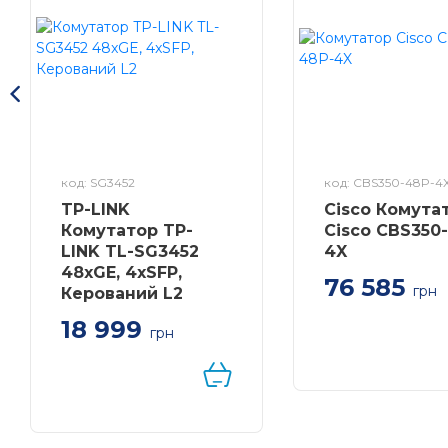
код: SG3452
код: CBS350-48P-4
TP-LINK
Cisco Комута
Комутатор TP-
Cisco CBS350
LINK TL-SG3452
4X
48xGE, 4xSFP,
76 585
грн
Керований L2
Managed 48-port
18 999
PoE+ (370W), 4x
грн
SFP+