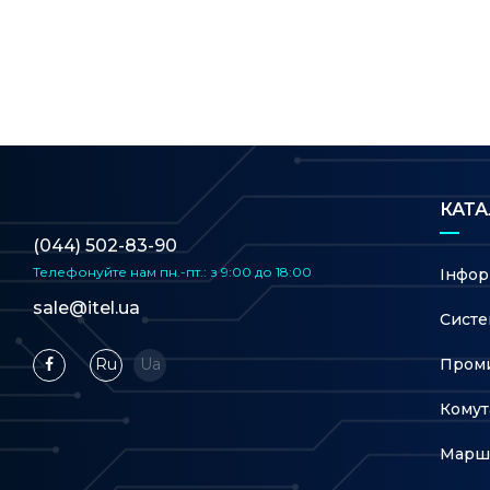
КАТ
(044) 502-83-90
Телефонуйте нам
пн.-пт.: з 9:00 до 18:00
Інфор
sale@itel.ua
Систе
Проми
Ru
Ua
Комут
Марш