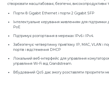
створювати масштабовані, безпечні, високопродуктивні та
Порти 8 Gigabit Ethernet і порти 2 Gigabit SFP
Інтелектуальне керування живленням для підтримки 
PoE
Підтримує розгортання в мережах IPv6 і IPv4.
Забезпечує четвертинну прив'язку IP, MAC, VLAN і пор
портів і відстеження DHCP
Локальний веб-інтерфейс для управління комутаторо
управління Wi-Fi від Grandstream.
Вбудований QoS дає змогу розставляти пріоритети м