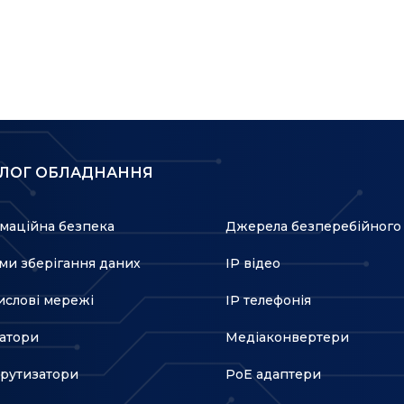
АЛОГ ОБЛАДНАННЯ
маційна безпека
Джерела безперебійного
ми зберігання даних
IP відео
слові мережі
IP телефонія
атори
Медіаконвертери
рутизатори
PoE адаптери