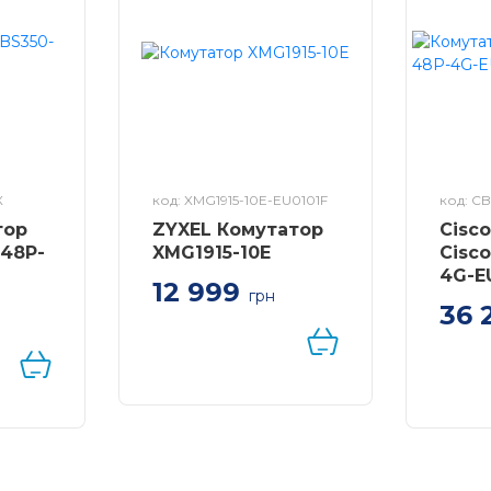
X
код: XMG1915-10E-EU0101F
код: C
тор
ZYXEL Комутатор
Cisc
-48P-
XMG1915-10E
Cisc
4G-E
12 999
грн
36 
Комутатор ZYXEL
 GE,
XMG1915-10E —
Комут
10G
8x2,5GE, 2xSFP+, Smart
CBS22
L3 Lite, NebulaFlex
GE, Po