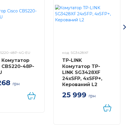
BS220-48P-4G-EU
код: SG3428XF
o Комутатор
TP-LINK
o CBS220-48P-
Комутатор TP-
U
LINK SG3428XF
24xSFP, 4xSFP+,
268
грн
Керований L2
атор Cisco
25 999
0 Smart 48-port
грн
E, 4x1G SFP