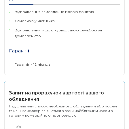
настроювані зони блокування, щоб уникнути
спостереження за приватними зонами.
Відправлення замовлення Новою поштою
Самовивіз у місті Києві
Звукова та світлова сигналізація:
відлякуйте
небажаних відвідувачів за допомогою звукової та
Відправлення іншою курьєрською службою за
світлової сигналізації, яка привертає увагу.
домовленістю
Двосторонній аудіозв'язок:
забезпечує зв'язок
за допомогою вбудованого мікрофона та динаміка
.
Гарантії
Безпечне зберігання:
зберігайте відеозаписи
Гарантія - 12 місяців
безпосередньо на картці microSD ємністю до 512
ГБ, що забезпечує безпечне та зручне зберігання
(картка microSD придбавається окремо)
.
Безручне керування:
керуйте пристроєм за
Запит на прорахунок вартості вашого
допомогою голосу завдяки сумісності з Google
обладнання
Assistant та Amazon Alexa, звільнивши руки для
Надішліть нам список необхідного обладнання або послуг,
інших завдань. (Доступність Google Assistant та
та наш менеджер зв'яжеться з вами найближчим часом з
Amazon Alexa може відрізнятися залежно від мови
готовим комерційною пропозицією
та країни)