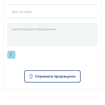
Камера
1/2,7-дюймовий CMOS-сенсор
Датчик
Starlight з прогресивною
зображення
розгорткою
Фокусна відстань: 4,3 мм
Діафрагма: F1,6
Поле зору: 109,6° (по
Об'єктив
діагоналі), 91,5° (по
горизонталі), 46,1° (по
вертикалі)
Нічне
ІЧ-світлодіоди 850 нм (12 м)
бачення
Отримати прорахунок
Механізм
ІЧ-фільтр з автоматичним
день/ніч
перемиканням
1× кнопка RESET
Інтерфейс і
1× слот для карт microSD (до