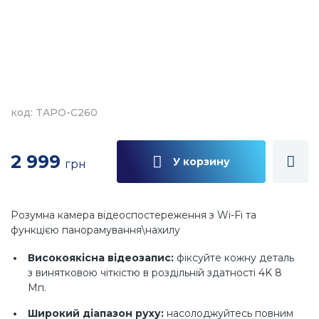
код: TAPO-C260
2 999
У корзину
грн
Розумна камера відеоспостереження з Wi-Fi та
функцією панорамування\нахилу
Високоякісна відеозапис:
фіксуйте кожну деталь
з винятковою чіткістю в роздільній здатності 4K 8
Мп.
Широкий діапазон руху:
насолоджуйтесь повним