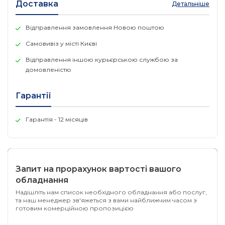
Доставка
Детальніше
Пропускна здатність: до 77,4 Мбіт/с
Комутаційна здатність: 104 Гбіт/с
Відправлення замовлення Новою поштою
Самовивіз у місті Києві
Екологічність
Діапазон робочих температур:
Відправлення іншою курьєрською службою за
домовленістю
Від 32 ° F до 113 ° F (від 0 ° C до 45 ° C); до 5000
футів
Гарантії
Від 0°C до 40°C (32°F до 104°F); до 10000 футів
Гарантія - 12 місяців
Робоча відносна вологість:
Від 15% до 95%, без конденсації
Діапазон температур зберігання:
Запит на прорахунок вартості вашого
від -40°F до 158°F (від -40°C до 70°C); до 15000
обладнання
футів
Надішліть нам список необхідного обладнання або послуг,
та наш менеджер зв'яжеться з вами найближчим часом з
Вологість при зберіганні:
готовим комерційною пропозицією
від 15% до 95% при 149°F (65°C)