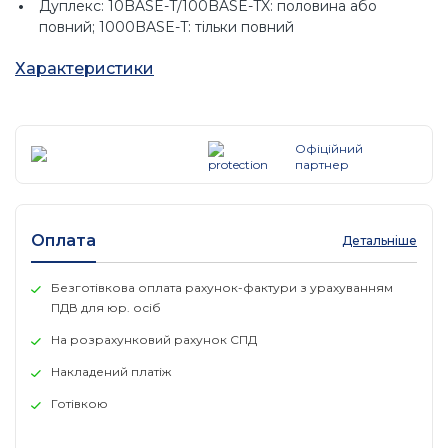
Дуплекс: 10BASE-T/100BASE-TX: половина або
повний; 1000BASE-T: тільки повний
4 порти SFP 1GbE; без PHY
Характеристики
Пам'ять і процесор
Двоядерний ARM Cortex A9 @ 1016 МГц
Офіційний
партнер
1 GB DDR3 SDRAM
Розмір буфера пакетів: 12.38 МБ 4.5 МБ вхідний /
7.875 МБ вихідний
Оплата
Детальніше
4 ГБ eMMC
Безготівкова оплата рахунок-фактури з урахуванням
Розміри
ПДВ для юр. осіб
На розрахунковий рахунок СПД
(В) 4.39 см x (Ш) 44.25 см x (Г) 30.42 см
Накладений платіж
(1,73" x 17,42" x 11,98") (висота 1U)
Готівкою
Продуктивність