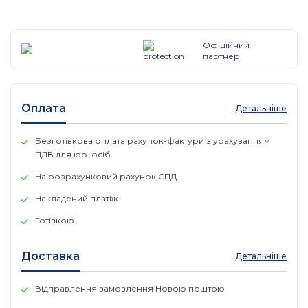
Тип антени: Вбудована
Ethernet-порти: 5х 10/100 Мбіт/с Fast Ethernet
Можливість з 'єднати 3G/4G-модем: Так
Офіційний
Робоча температура: Від -30 ° C до + 70 ° C
партнер
Міжмережний екран (Firewall): Так
Сервер DHCP: Да
Потужність передавача: 20 дБм
Оплата
Детальніше
Виробник: MikroTik
Країна бренду: Латвія
SKU Vendor: RB951Ui-2nD
Безготівкова оплата рахунок-фактури з урахуванням
Гарантія: 12 місяців
ПДВ для юр. осіб
На розрахунковий рахунок СПД
Накладений платіж
Готівкою
Доставка
Детальніше
Відправлення замовлення Новою поштою