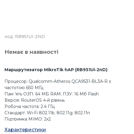
код: RB951UI-2ND
Немає в наявності
Маршрутизатор MikroTik hAP (RB951Ui-2nD)
Процесор: Qualcomm-Atheros QCA9531-BL3A-R з
частотою 650 МГц
Пам 'ять ОЗП: 64 МБ RAM; ПЗУ: 16 Мб Flash
Версія: RouterOS 4-й рівень
Робоча частота: 2.4 ГГц
Стандарт: Wi-Fi 802.11b; 802.11g; 802.11n
Підтримка MIMO: 2x2
Живлення за PoE: Passive PoE 24 В
Характеристики
Вихідна потужність: 22 дБм