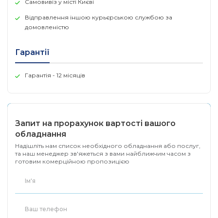
Самовивіз у місті Києві
EIA / TIA-568 100Ω STP (макс. 100
Network Media
Відправлення іншою курьєрською службою за
100BASE-TX: UTP кабель категорії 
домовленістю
EIA / TIA-568 100Ω STP (макс. 100
Гарантії
Кнопки
Reset Button
Гарантія - 12 місяців
Вбудований універсальний блок
Живлення
Змінний струм 100-240 В ~ 50/60 
Запит на прорахунок вартості вашого
Flash
16 МБ
обладнання
DRAM
128 МБ
Надішліть нам список необхідного обладнання або послуг,
та наш менеджер зв'яжеться з вами найближчим часом з
готовим комерційною пропозицією
Світлодіоди
PWR, SYS, WAN, LAN, WAN/LAN
Розмір ( Ш х Д х
158 × 101 × 25 мм
В )
Продуктивність