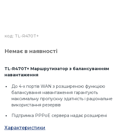
код: TL-R470T+
Немає в наявності
TL-R470T+ Маршрутизатор з балансуванням
навантаження
До 4-х портів WAN з розширеною функцією
балансування навантаження гарантують
максимальну пропускну здатність і раціональне
використання резервів
Підтримка PPPoE сервера надає розширені
функції користувача, а також повний набір функцій
Характеристики
мережевого керування для адміністраторів