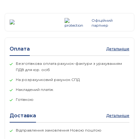
Оптимальний розподіл ресурсів мережі між
користувачами відповідно до їх потреб
Офіційний
Зменшений корпус дозволяє використовувати
партнер
пристрій в невеликих офісах та інтернет-кафе і
робить даний маршрутизатор економічно вигідним
рішенням
Оплата
Детальніше
Апаратне забезпечення
Безготівкова оплата рахунок-фактури з урахуванням
ПДВ для юр. осіб
Стандарти та
IEEE 802.3, 802.3u, 802.3x, TCP
протоколи
На розрахунковий рахунок СПД
Накладений платіж
1 10/100 Мбіт/с фіксований порт
Готівкою
Інтерфейс
1 10/100 Мбіт/с фіксований порт
Доставка
Детальніше
3 10/100 Мбіт/с змінні порти Et
10BASE-T: UTP кабель категорії 3, 
Відправлення замовлення Новою поштою